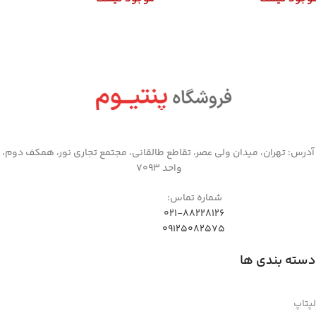
اطلاعات بیشتر
اطلاعات بیشتر
آدرس: تهران، میدان ولی عصر، تقاطع طالقانی، مجتمع تجاری نور، همکف دوم،
واحد 7093
شماره تماس:
021-88228126
09125082575
دسته بندی ها
لپتاپ