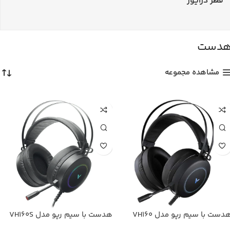
قطر درایور
دست
مشاهده مجموعه
دست با سیم رپو مدل VH160
هدست با سیم رپو مدل VH160S