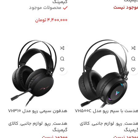
یمینگ
گیمینگ
وجود نیست
محصولات موجود
4,400,000
تومان
اطلاعات بیشتر
افزودن به سبد خرید
دست با سیم رپو مدل VH500C
هدفون سیمی رپو مدل VH310
Virtual 7.1
دست
,
رپو
,
لوازم جانبی
,
کالای
هدست
,
رپو
,
لوازم جانبی
,
کالای
یمینگ
گیمینگ
وجود نیست
موجود نیست