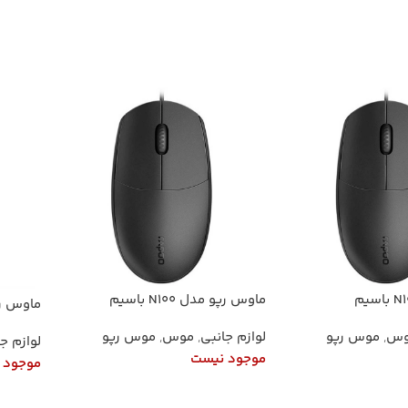
اطلاعات بیشتر
اطلاعا
ماوس رپو مدل N100 باسیم
۱۶۰۰ DPI
وس
,
موس رپو
لوازم جانبی
,
موس
,
موس رپو
لوازم ج
موجود نیست
موجود 