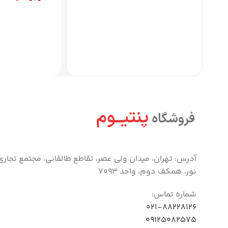
اطلاعات بیشتر
آدرس: تهران، میدان ولی عصر، تقاطع طالقانی، مجتمع تجاری
نور، همکف دوم، واحد 7093
شماره تماس:
021-88228126
09125082575