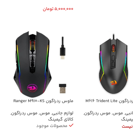
ت بیشتر
5,000,000
تومان
اطلاعات بیشتر
M616 Trident Lit
ماوس ردراگون Ranger M910-KS
بی‌سیم
انبی
,
موس
,
موس ردراگون
,
لوازم جانبی
,
موس
,
موس ردراگون
,
یمینگ
کالای گیمینگ
محصولات موجود
نیست