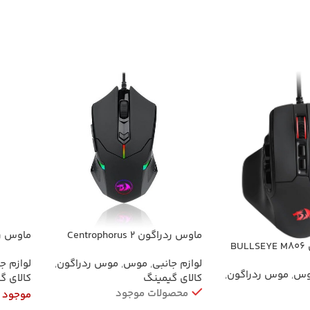
اطلاعات بیشتر
اطلاعا
ماوس ردراگون Centrophorus 2
ماوس ردراگون e
ماوس ردراگون BULLSEYE M806
M601
لوازم جانبی
,
موس
,
موس ردراگون
,
لوازم ج
وس
,
موس ردراگون
,
کالای گیمینگ
کالای گ
محصولات موجود
موجود 