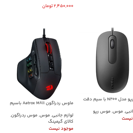
ت بیشتر
2,450,000
تومان
افزودن به سبد خرید
ماوس رپو مدل N200 با سیم دقت
ماوس ردراگون Aatrox M811 باسیم
انبی
,
موس
,
موس رپو
لوازم جانبی
,
موس
,
موس ردراگون
,
نیست
کالای گیمینگ
موجود نیست