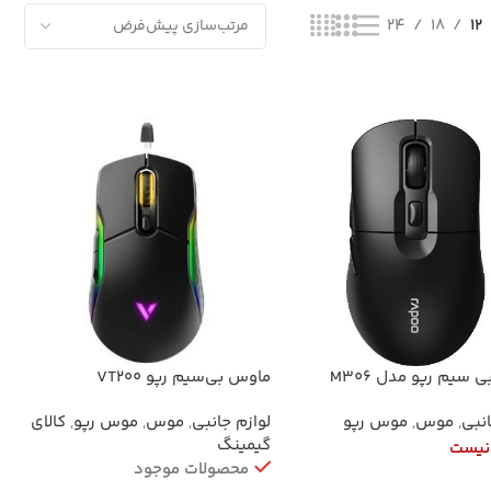
24
18
12
سیم رپو مدل M306
ماوس بی‌سیم رپو VT200
انبی
,
موس
,
موس رپو
لوازم جانبی
,
موس
,
موس رپو
,
کالای
گیمینگ
نیست
محصولات موجود