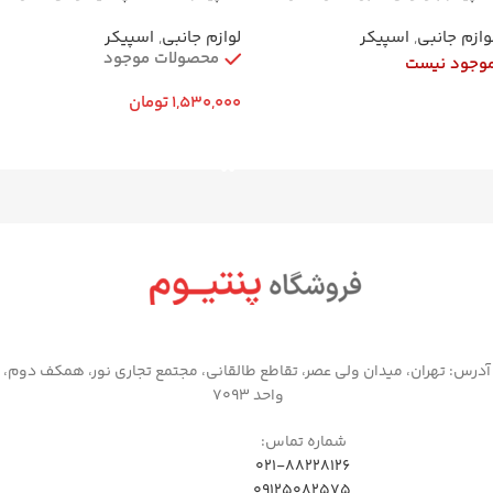
610
X92
وازم جانبی
,
اسپیکر
لوازم جانبی
,
اسپیکر
محصولات موجود
وجود نیست
1,530,000
تومان
اطلاعات بیشتر
افزودن به سبد خرید
آدرس: تهران، میدان ولی عصر، تقاطع طالقانی، مجتمع تجاری نور، همکف دوم،
واحد 7093
شماره تماس:
021-88228126
09125082575