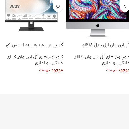
آل این وان اپل مدل A1418
کامپیوتر ALL IN ONE ام اس آی
پردازنده Core i5 ظرفیت ۲۵۶
AM242P 1M-100U | Core 3 | 8GB
امپیوتر های آل این وان
,
کالای
کامپیوتر های آل این وان
,
کالای
گابایت SSD رم ۸ گیگابایت
DDR5 | 500GB SSD
انگی , و اداری
خانگی , و اداری
وجود نیست
موجود نیست
اطلاعات بیشتر
اطلاعات بیشتر