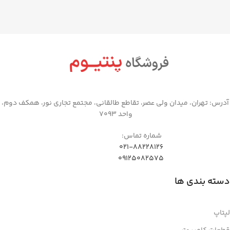
آدرس: تهران، میدان ولی عصر، تقاطع طالقانی، مجتمع تجاری نور، همکف دوم،
واحد 7093
شماره تماس:
021-88228126
09125082575
دسته بندی ها
لپتاپ