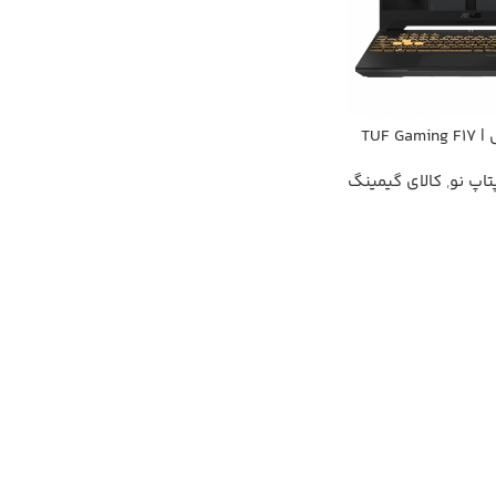
لپ تاپ ایسوس TUF Gaming F17 |
تاپ نو
,
کالای گیمینگ