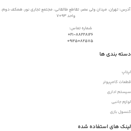
آدرس: تهران، میدان ولی عصر، تقاطع طالقانی، مجتمع تجاری نور، همکف دوم،
واحد 7093
شماره تماس:
021-88228126
09125082575
دسته بندی ها
لپتاپ
قطعات کامپیوتر
سیستم اداری
لوازم جانبی
کنسول بازی
لینک های استفاده شده