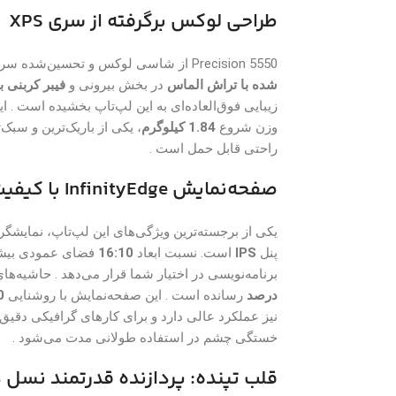
طراحی لوکس برگرفته از سری XPS
Precision 5550 از شاسی لوکس و تحسین‌شده سری Dell XPS بهره می‌برد. بدنه‌ای از جنس
شده با تراش الماس
در بخش بیرونی و
فیبر کربنی ب
وزن شروع
1.84 کیلوگرم
راحتی قابل حمل است .
صفحه‌نمایش InfinityEdge با کیفیت بی‌نظیر
یکی از برجسته‌ترین ویژگی‌های این لپ‌تاپ، نمایشگر
پنل
IPS
است. نسبت ابعاد
16:10
فضای عمودی بیشتر
برنامه‌نویسی در اختیار شما قرار می‌دهد . حاشیه‌های فوق‌العاده باریک nfinityEdge
درصد
رسانده است . این صفحه‌نمایش با روشنایی
00
نیز عملکرد عالی دارد و برای کارهای گرافیکی دق
خستگی چشم در استفاده طولانی مدت می‌شود .
قلب تپنده: پردازنده قدرتمند نسل 