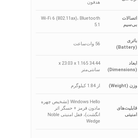
هدفون
اتصالات
Wi-Fi 6 (802.11ax)، Bluetooth
بی‌سیم
5.1
باتری
56 وات‌ساعت
(Battery)
ابعاد
34.44 x 23.03 x 1.165
(Dimensions)
سانتی‌متر
وزن (Weight)
از 1.84 کیلوگرم
Windows Hello (تشخیص چهره
قابلیت‌های
مادون قرمز + حسگر اثر
امنیتی
انگشت)، قفل امنیتی Noble
Wedge