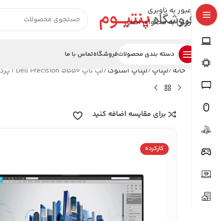
عبور به ناوبری
رفتن به محتوای اصلی
دسته بندی محصولات
فروشگاه
تماس با ما
خانه
لپتاپ
لپتاپ استوک
لپ تاپ Dell Precision 5550 | پردازنده Core i9-10885H نسل 10 | رم 16 گیگ DDR4 | SSD 512 NVMe | گرافیک Quadro T1000 4GB | صفحه‌نمایش 15.6 اینچ FHD+ IPS 500 نیت
برای مقایسه اضافه کنید
کارکرده