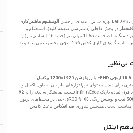
آلومینیوم ماشین‌کاری
افت‌دار
در بخش داخلی (دسترسی صفحه کلید)، استحکام و
زیبایی فوق‌العاده‌ای به این لپ‌تاپ بخشیده است . این دستگاه با ضخامت 11.65 میلی‌متر (حدود 1.16 سانتی‌متر) و
، یکی از باریک‌ترین و سبک‌ترین ایستگاه‌های کاری کلاس 15.6 اینچی محسوب می‌شود و به
15.6 اینچی FHD+ با رزولوشن 1920×1200 پیکسل
و
ی برای دیدن محتوای نرم‌افزارهای طراحی، جداول اکسل و
I نسبت نمایشگر به بدنه را به
92
5 نیت
و پوشش رنگی 100% sRGB، حتی در محیط‌های پرنور
یق مناسب است . همچنین فناوری
ضد انعکاس
باعث کاهش
دهم اینتل