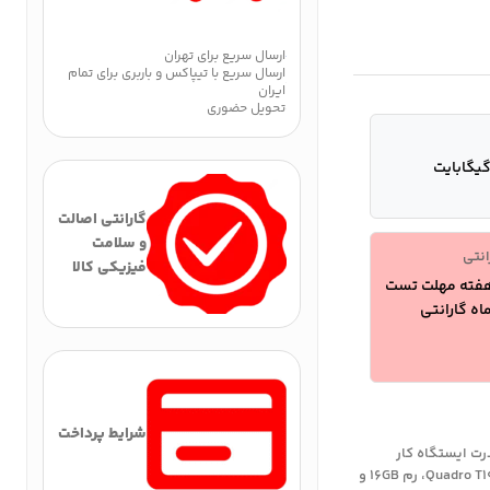
ارسال سریع برای تهران
ارسال سریع با تیپاکس و باربری برای تمام
ایران
تحویل حضوری
گارانتی اصالت
و سلامت
انتی
فیزیکی کالا
شرایط پرداخت
Dell Precision  با طراحی فوق‌باریک XPS و قدرت ایستگاه کار
حرفه‌ای. پردازنده 6 هسته‌ای Core i7-10850H، گرافیک Quadro T1000 4GB، رم 16GB و