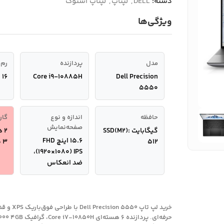
دسته:
DELL
,
لپتاپ
,
لپتاپ استوک
ویژگی‌ها
مدل
پردازنده
رم
Dell Precision
Core i9-10885H
16 گیگابایت
5550
حافظه
اندازه و نوع
گار
صفحه‌نمایش
گیگابایت SSD(M2):
2 هفته مهلت تست
15.6 اینچ FHD
512
3 ماه گارانتی
(1920×1080) IPS،
ضد انعکاس
خرید لپ تاپ 5550