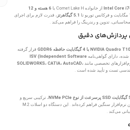
Intel Core i
از خانواده Comet Lake H با
6 هسته و 12
5.1 گیگاهرتز
، قدرت لازم برای اجرای
اسباتی، تدوین و رندرینگ را فراهم می‌کند .
NVIDIA Quadro با 4 گیگابایت حافظه GDDR6
قرار گرفته
ISV (Independent Software
رم‌افزارهای تخصصی مانند
SOLIDWORKS، CATIA، AutoCAD،
هندسی تست و تأیید شده است .
NVMe PC
، ترکیبی سریع و
پاسخگو برای بوت آنی ویندوز و اجرای همزمان چندین نرم‌افزار سنگین فراهم کرده‌اند . این دستگاه دو اسلات M.2
انی می‌کند .