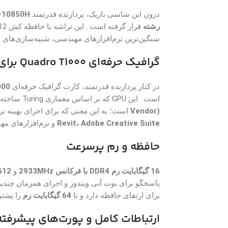
درون این شاسی باریک، پردازنده قدرتمند
7-10850H
رشته
قرار گرفته است . این تراشه با حافظه کش 12 مگابایت و فرکانس توربو تا
سنگین‌ترین نرم‌افزارهای مهندسی، شبیه‌سازی‌های مح
گرافیک حرفه‌ای Quadro T1000 برای پردازش‌های دقیق
در کنار پردازنده قدرتمند، کارت گرافیک حرفه‌ای
 T1000
است . این GPU که بر اساس معماری Turing ساخته شده، دارای گواهی‌نامه
Vendor)
است؛ به این معنی که برای اجرای بهینه ن
Revit، Adobe Creative Suite
و نرم‌افزارهای م
حافظه و رم پرسرعت
16 گیگابایت رم DDR4 با فرکانس 2933MHz
و
512 گیگابایت SSD پرسرعت از نوع Ie
برای ارتقای حافظه دارد و تا
64 گیگابایت رم
را پشتیب
ارتباطات کامل و پورت‌های پیشرفته