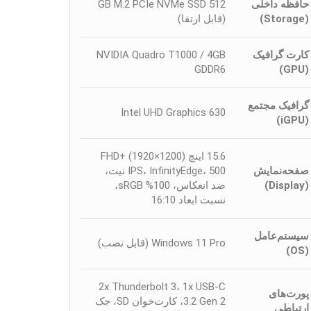
حافظه داخلی
512 GB M.2 PCIe NVMe SSD
(Storage)
(قابل ارتقا)
کارت گرافیک
NVIDIA Quadro T1000 / 4GB
GDDR6
(GPU)
گرافیک مجتمع
Intel UHD Graphics 630
(iGPU)
15.6 اینچ FHD+ (1920×1200)
صفحه‌نمایش
IPS، InfinityEdge، 500 نیت،
(Display)
ضد انعکاس، 100% sRGB،
نسبت ابعاد 16:10
سیستم‌عامل
Windows 11 Pro (قابل نصب)
(OS)
2x Thunderbolt 3، 1x USB-C
پورت‌های
3.2 Gen 2، کارت‌خوان SD، جک
ارتباطی