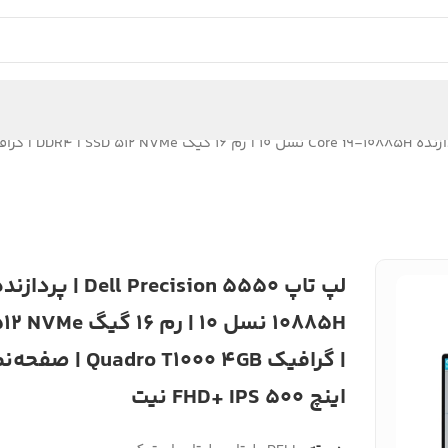
10885H نسل 10 | رم
اینچ FHD+ IPS 500 نیت