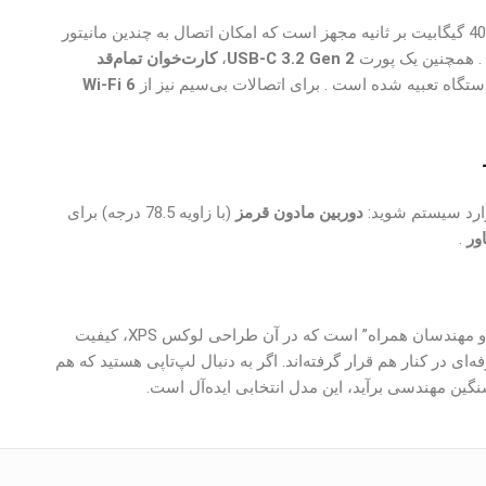
با سرعت 40 گیگابیت بر ثانیه مجهز است که امکان اتصال به چندین مانیتور
USB-C 3.2 Gen 2
،
کارت‌خوان تمام‌قد
تگاه تعبیه شده است . برای اتصالات بی‌سیم نیز از
Wi-Fi 6
وارد سیستم شوید:
دوربین مادون قرمز
(با زاویه 78.5 درجه) برای
ور
.
Dell Precision 5550 یک “ایستگاه کار خالقان محتوا و مهندسان همراه” است که در آن طراحی لوکس XPS، کیفیت
ی در کنار هم قرار گرفته‌اند. اگر به دنبال لپ‌تاپی هستید که هم
ن مهندسی برآید، این مدل انتخابی ایده‌آل است.