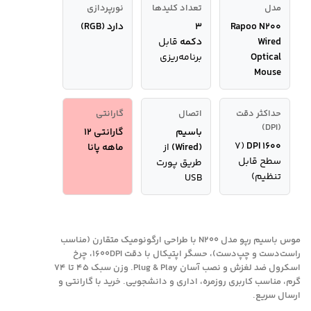
مدل
تعداد کلیدها
نورپردازی
Rapoo N200
۳
دارد (RGB)
Wired
دکمه
قابل
Optical
برنامه‌ریزی
Mouse
حداکثر دقت
اتصال
گارانتی
(DPI)
باسیم
گارانتی 12
(۷
۱۶۰۰ DPI
(Wired)
از
ماهه پانا
سطح قابل
طریق پورت
تنظیم)
USB
موس باسیم رپو مدل N200 با طراحی ارگونومیک متقارن (مناسب
راست‌دست و چپ‌دست)، حسگر اپتیکال با دقت ۱۶۰۰DPI، چرخ
اسکرول ضد لغزش و نصب آسان Plug & Play. وزن سبک ۴۵ تا ۷۴
گرم، مناسب کاربری روزمره، اداری و دانشجویی. خرید با گارانتی و
ارسال سریع.