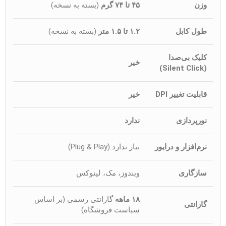
وزن
۴۵ تا ۷۴ گرم
(بسته به نسخه)
طول کابل
۱.۲ تا ۱.۵ متر
(بسته به نسخه)
کلیک بی‌صدا
خیر
(Silent Click)
قابلیت تغییر DPI
خیر
نورپردازی
ندارد
نرم‌افزار و درایور
نیاز ندارد (Plug & Play)
سازگاری
ویندوز، مک، لینوکس
۱۸ ماهه
گارانتی رسمی (بر اساس
گارانتی
سیاست فروشگاه)