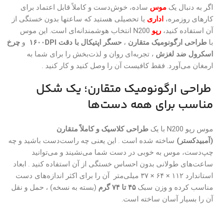
اگر به دنبال یک
موس
ساده، خوش‌دست و کاملاً قابل اعتماد برای
کارهای روزمره،
اداری
یا تحصیلی هستید که ساعتها بدون خستگی از
آن استفاده کنید،
رپو
N200 انتخاب هوشمندانه‌ای است. این موس
با
طراحی ارگونومیک متقارن
،
حسگر اپتیکال با دقت ۱۶۰۰DPI
و
چرخ
اسکرول ضد لغزش
، تجربه‌ای روان و لذت‌بخش را برای شما به
ارمغان می‌آورد. فقط کافیست آن را وصل کنید و کار کنید .
طراحی ارگونومیک متقارن؛ یک شکل
مناسب برای همه دست‌ها
موس رپو N200 با یک
طراحی کلاسیک و کاملاً متقارن
(آمبیدکستر)
ساخته شده است . این یعنی چه راست‌دست باشید و چه
چپ‌دست، موس به خوبی در دست شما می‌نشیند و می‌توانید
ساعت‌های طولانی بدون احساس خستگی از آن استفاده کنید . ابعاد
استاندارد ۱۱۲ × ۶۴ × ۳۷ میلی‌متر آن را برای اکثر اندازه‌های دست
مناسب کرده و وزن سبک
۴۵ تا ۷۴ گرم
(بسته به نسخه) ، حمل و نقل
آن را بسیار آسان ساخته است.