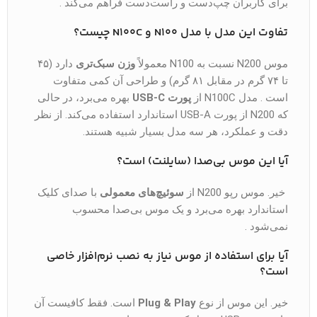
برای کاربران چپ‌دست و راست‌دست فراهم می‌کند .
تفاوت این مدل با مدل N100 و N100C چیست؟
موس N200 نسبت به N100 معمولاً
وزن سبک‌تری
دارد (۴۵
تا ۷۴ گرم در مقابل ۸۱ گرم) و طراحی آن کمی متفاوت
است . مدل N100C از
پورت USB-C
بهره می‌برد، در حالی
که N200 از پورت USB-A استاندارد استفاده می‌کند. از نظر
دقت و عملکرد، هر سه مدل بسیار شبیه هستند.
آیا این موس بی‌صدا (سایلنت) است؟
خیر. موس رپو N200 از
سوئیچ‌های معمولی
با صدای کلیک
استاندارد بهره می‌برد و یک موس بی‌صدا محسوب
نمی‌شود .
آیا برای استفاده از موس نیاز به نصب نرم‌افزار خاصی
است؟
خیر. این موس از نوع
Plug & Play
است. فقط کافیست آن