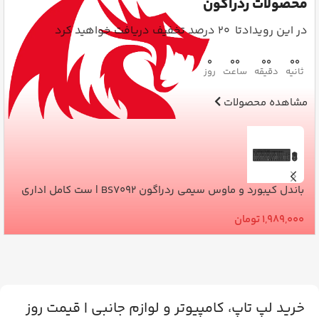
محصولات ردراگون
در این رویدادتا 20 درصد تخفیف دریافت خواهید کرد
0
00
00
00
ثانیه
دقیقه
ساعت
روز
مشاهده محصولات
باندل کیبورد و ماوس سیمی ردراگون BS7092 | ست کامل اداری
باند
1,989,000
تومان
00
خرید لپ تاپ، کامپیوتر و لوازم جانبی | قیمت روز