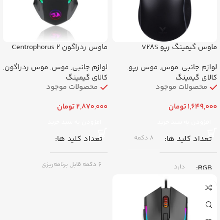
۱۲۴۰۰ DPI
اتصال
اتصال
ماوس گیمینگ رپو V28S
ماوس ردراگون Centrophorus 2
با سیم (Wired) – رابط USB
M601
با سیم (Wired) – رابط USB
لوازم جانبی
,
موس
,
موس رپو
,
لوازم جانبی
,
موس
,
موس ردراگون
,
برند
رپو
کالای گیمینگ
کالای گیمینگ
محصولات موجود
محصولات موجود
برند
ردراگون
1,649,000
تومان
2,870,000
تومان
افزودن به سبد خرید
افزودن به سبد خرید
تعداد کلید ها
۸ دکمه
تعداد کلید ها
6 دکمه قابل برنامه‌ریزی
RGB
دارد
RGB
RGB قابل تنظیم
,
دارد
حداکثر دقت (DPI)