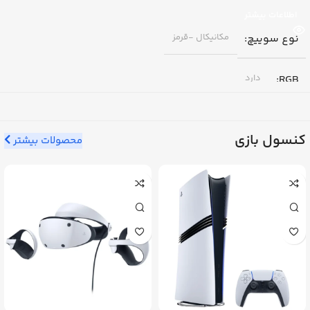
اطلاعات بیشتر
نوع سوییچ
مکانیکال -قرمز
RGB
دارد
فرم فاکتور (تعداد کلید)
کنسول بازی
محصولات بیشتر
104 کلید (فرمت 100%)
اتصال
بلوتوث
,
بی‌سیم دوگانه: 1) RF
2.4GHz (با دانگل USB) و 2) بلوتوث
برند
ردراگون