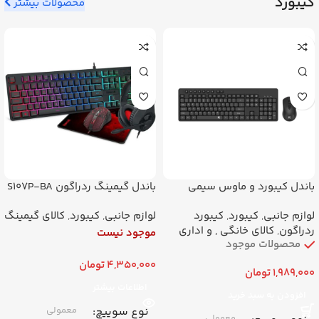
کیبورد
محصولات بیشتر
حداکثر دقت (DPI)
8000 DPI
اتصال
با سیم (Wired) – رابط USB
برند
ردراگون
باندل کیبورد و ماوس سیمی
باندل گیمینگ ردراگون S107P-BA
ردراگون BS7092 | ست کامل
(کیبورد + موس + هدست)
لوازم جانبی
,
کیبورد
,
کیبورد
لوازم جانبی
,
کیبورد
,
کالای گیمینگ
اداری
ردراگون
,
کالای خانگی , و اداری
موجود نیست
محصولات موجود
4,350,000
تومان
1,989,000
تومان
اطلاعات بیشتر
افزودن به سبد خرید
نوع سوییچ
معمولی
معمولی