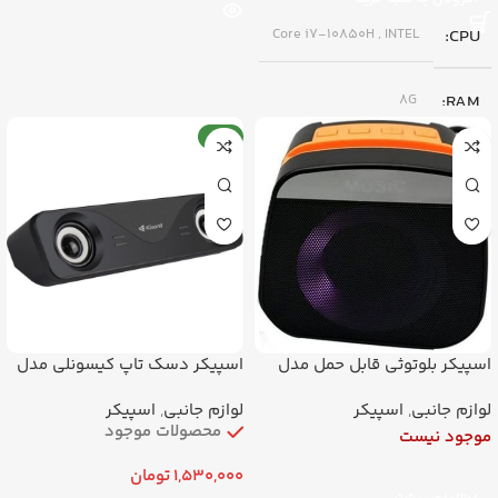
Core i7-10850H
,
INTEL
CPU
8G
RAM
جدید
512G
SSD
DISPLAY
15.6 اینچ
8G RTX4000
GPU
رنگ
سیاه
اسپیکر بلوتوثی قابل حمل مدل
اسپیکر دسک تاپ کیسونلی مدل
i-610
X922
لوازم جانبی
,
اسپیکر
لوازم جانبی
,
اسپیکر
برند
دل
محصولات موجود
موجود نیست
1,530,000
تومان
وضعیت
کارکرده