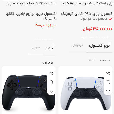
پلی استیشن ۵ پرو – PS5 Pro ۲
هدست PlayStation VR2 – پلی
ترابایت اورجینال با گارانتی
استیشن واقعیت مجازی ۲
کنسول بازی
,
PS5
,
کالای گیمینگ
کنسول بازی
,
لوازم جانبی
,
کالای
اورجینال با گارانتی
محصولات موجود
گیمینگ
موجود نیست
175,000,000
تومان
افزودن به سبد خرید
اطلاعات بیشتر
نوع کنسول
دیجیتال
برند
سونی
ریجن
اروپا
اتصال
2T
SSD
تک کابل USB-C به PS5
اتصال
بلوتوث، Wi-Fi
برند
سونی