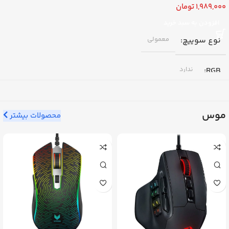
1,989,000
تومان
افزودن به سبد خرید
نوع سوییچ
معمولی
RGB
ندارد
فرم فاکتور (تعداد کلید)
موس
محصولات بیشتر
104 کلید (فرمت 100%)
اتصال
با سیم (Wired) – رابط USB
برند
ردراگون