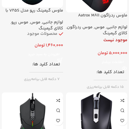
ماوس گیمینگ رپو مدل V25S با
ماوس ردراگون Aatrox M811
سیم
باسیم
لوازم جانبی
,
موس
,
موس رپو
,
لوازم جانبی
,
موس
,
موس ردراگون
,
کالای گیمینگ
کالای گیمینگ
محصولات موجود
موجود نیست
1,460,000
تومان
5,000,000
تومان
افزودن به سبد خرید
اطلاعات بیشتر
تعداد کلید ها
تعداد کلید ها
7 دکمه قابل برنامه‌ریزی
15 دکمه قابل برنامه‌ریزی
RGB
دارد
RGB
RGB قابل تنظیم
حداکثر دقت (DPI)
حداکثر دقت (DPI)
۷۰۰۰ DPI