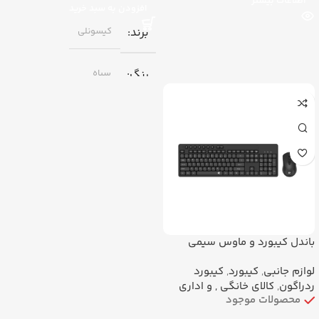
اطلاعات بیشتر
افزودن به سبد خرید
برند
کیسونلی
رنگ
سیاه
باندل کیبورد و ماوس سیمی
ردراگون BS7092 | ست کامل
لوازم جانبی
,
کیبورد
,
کیبورد
اداری
ردراگون
,
کالای خانگی , و اداری
محصولات موجود