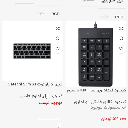
نوع سوییچ
RGB
دارد
RGB
ندارد
فرم فاکتور (تعداد کلید)
فرم فاکتور (تعداد کلید)
104 کلید (فرمت 100%)
104 کلید (فرمت 100%)
اتصال
اتصال
با سیم (Wired) – رابط USB
با سیم (Wired) – رابط USB
کیبورد بلوتوث Satechi Slim X1
کیبورد اعداد رپو مدل K10 با سیم
مخصوص مک
برند
ردراگون
برند
ردراگون
کیبورد
,
اپل
,
لوازم جانبی
کیبورد
,
کالای خانگی , و اداری
موجود نیست
محصولات موجود
519,000
تومان
اطلاعات بیشتر