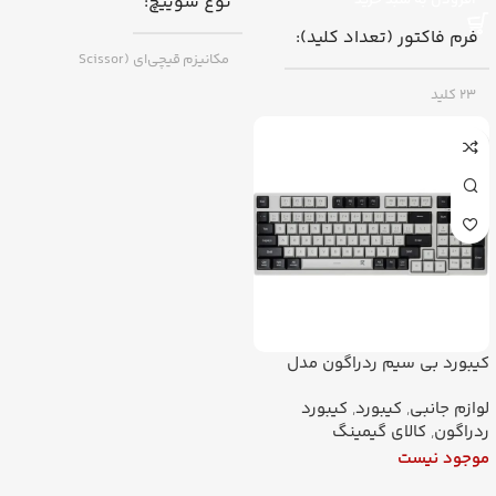
افزودن به سبد خرید
نوع سوییچ
فرم فاکتور (تعداد کلید)
مکانیزم قیچی‌ای (Scissor
Switch) کم‌صدا
۲۳ کلید
RGB
دارد
اتصال
اتصال
با سیم (Wired) – رابط USB
بلوتوث
,
بی‌سیم (بلوتوث) + باسیم
برند
رپو
(USB-C)
فرم فاکتور (تعداد کلید)
کیبورد بی سیم ردراگون مدل
BK7114
61 کلید (فرمت 60%)
لوازم جانبی
,
کیبورد
,
کیبورد
ردراگون
,
کالای گیمینگ
موجود نیست
برند
اپل