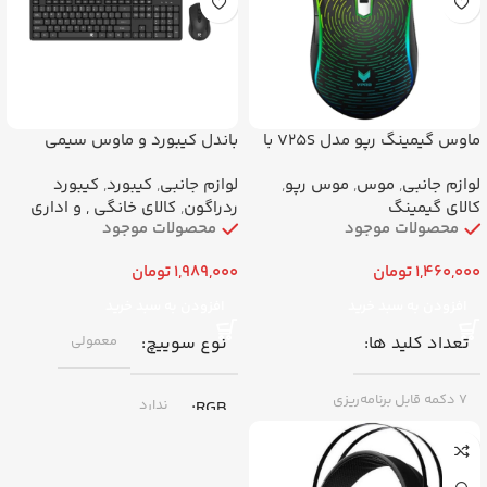
حداکثر دقت (DPI)
برند
ردراگون
۱۲۴۰۰ DPI
اتصال
ماوس گیمینگ رپو مدل V25S با
باندل کیبورد و ماوس سیمی
سیم
ردراگون BS7092 | ست کامل
با سیم (Wired) – رابط USB
لوازم جانبی
,
موس
,
موس رپو
,
لوازم جانبی
,
کیبورد
,
کیبورد
اداری
کالای گیمینگ
ردراگون
,
کالای خانگی , و اداری
محصولات موجود
محصولات موجود
برند
ردراگون
1,460,000
تومان
1,989,000
تومان
افزودن به سبد خرید
افزودن به سبد خرید
تعداد کلید ها
نوع سوییچ
معمولی
7 دکمه قابل برنامه‌ریزی
RGB
ندارد
RGB
دارد
فرم فاکتور (تعداد کلید)