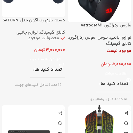
دسته بازی ردراگون مدل SATURN
ماوس ردراگون Aatrox M811
G807 باسیم
باسیم
کالای گیمینگ
,
لوازم جانبی
لوازم جانبی
,
موس
,
موس ردراگون
,
محصولات موجود
کالای گیمینگ
3,000,000
تومان
موجود نیست
افزودن به سبد خرید
5,000,000
تومان
تعداد کلید ها
اطلاعات بیشتر
تعداد کلید ها
۱۶ عدد (شامل کلیدهای جهت،
آنالوگ، شانه‌ای و …)
15 دکمه قابل برنامه‌ریزی
اتصال
RGB
RGB قابل تنظیم
باسیم (Wired) از طریق پورت USB
Type-A