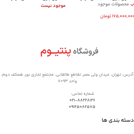
محصولات موجود
موجود نیست
175,000,00
تومان
اطلاعات بیشتر
افزودن به سبد خرید
آدرس: تهران، میدان ولی عصر، تقاطع طالقانی، مجتمع تجاری نور، همکف دوم،
واحد 7093
شماره تماس:
021-88228126
09125082575
دسته بندی ها