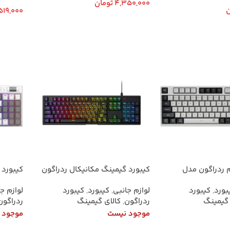
4,350,000
تومان
ن
519,000
اطلاعات بیشتر
 خرید
افزودن
 ردراگون مدل
کیبورد گیمینگ مکانیکال ردراگون
کیبورد 
Argo K670 RGB | خرید با بهترین
بورد
,
کیبورد
لوازم جانبی
,
کیبورد
,
کیبورد
لوازم ج
قیمت و گارانتی
گارانتی
 گیمینگ
ردراگون
,
کالای گیمینگ
ردراگون
موجود نیست
موجود 