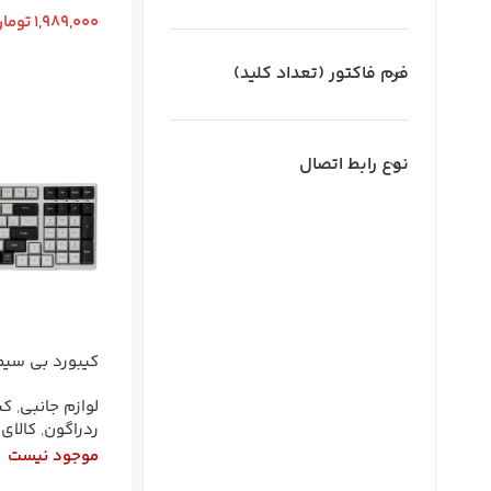
1,989,000
توما
افزودن به سبد
فرم فاکتور (تعداد کلید)
نوع رابط اتصال
کیبورد بی سیم
BK7114
لوازم جانبی
,
کی
ردراگون
,
کالای
موجود نیست