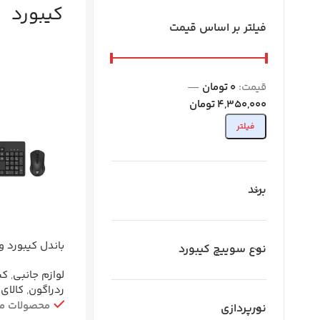
کیبورد
فیلتر بر اساس قیمت
قیمت:
0 تومان
—
4,350,000 تومان
فیلتر
برند
باندل کیبورد 
نوع سوییچ کیبورد
ردراگون BS7092 | ست کامل اداری
لوازم جانبی
,
کی
ردراگون
,
کالای 
محصولات م
نورپردازی