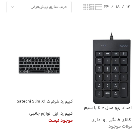
24
18
12
کیبورد بلوتوث Satechi Slim X1
مخصوص مک
اد رپو مدل K10 با سیم
کیبورد
,
اپل
,
لوازم جانبی
کالای خانگی , و اداری
موجود نیست
لات موجود