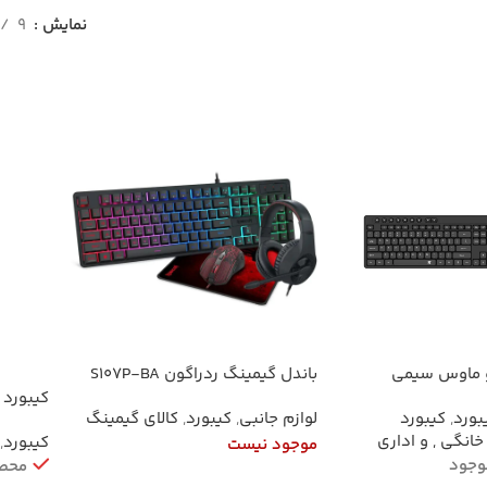
نمایش
9
و ماوس سیمی
باندل گیمینگ ردراگون S107P-BA
(کیبورد + موس + هدست)
کیبورد اعد
بورد
,
کیبورد
لوازم جانبی
,
کیبورد
,
کالای گیمینگ
خانگی , و اداری
کیبورد
,
موجود نیست
وجود
محصو