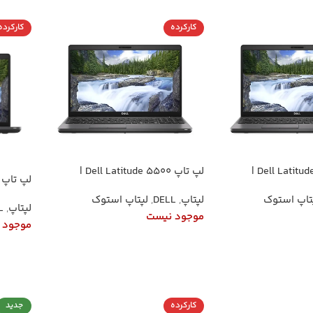
کارکرده
کارکرده
لپ تاپ Dell Latitude 5500 |
لپ تاپ Dell Latitude 5500 |
پردازنده Core i5-8365U نسل 8
پردازنده Core i7-8650U نسل 8 (4
تاپ استوک
لپتاپ
,
DELL
,
لپتاپ استوک
(4 هسته) | رم 8 گیگ DDR4 | SSD
هسته) | رم 8 گیگ DDR4 | SSD 256
لپتاپ
,
L
256 NVMe | گرافیک Intel UHD 620 |
NVMe | گرافیک Intel UHD 620 |
موجود نیست
موجود 
صفحه‌نمایش 15.6 اینچ FHD IPS |
صفحه‌نمایش 15.6 اینچ FHD IPS |
ویندوز 10 پرو
ویندوز 10 پرو
اطلاعات بیشتر
اطلاعا
کارکرده
جدید