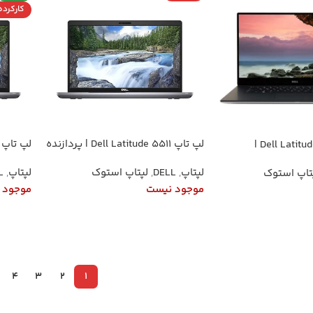
کارکرده
لپ تاپ Dell Latitude 5511 | پردازنده
لپ تاپ Dell Latitude 5510 |
Core i5-10400H نسل 10 | رم 8
پردازنده Core i5-10310U نسل 10
لپتاپ
,
DELL
,
لپتاپ استوک
لپتاپ
,
L
تاپ استوک
گیگ DDR4 | SSD 256 NVMe |
(4 هسته) | رم 8 گیگ DDR4 | SSD
گرافیک اینتل UHD | صفحه‌نمایش
256 NVMe | گرافیک Intel UHD |
موجود نیست
موجود 
15.6 اینچ FHD IPS
15.6 اینچ FHD IPS
اطلاعات بیشتر
اطلاعا
4
3
2
1