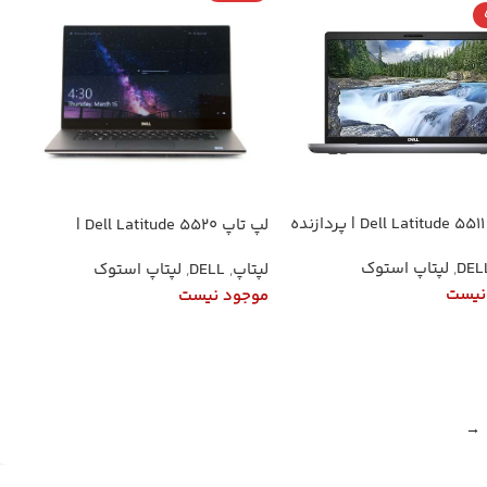
لپ تاپ Dell Latitude 5511 | پردازنده
لپ تاپ Dell Latitude 5520 |
Core i7-10850H نسل 10 | رم 8
پردازنده Core i5-1145G7 نسل 11 (4
DEL
,
لپتاپ استوک
لپتاپ
,
DELL
,
لپتاپ استوک
گیگ DDR4 | SSD 256 NVMe |
هسته) | رم 8 گیگ DDR4 | SSD 256
گرافیک اینتل UHD | صفحه‌نمایش
NVMe | گرافیک Intel Iris Xe |
نیست
موجود نیست
صفحه‌نمایش 15.6 اینچ FHD IPS
ت بیشتر
اطلاعات بیشتر
→