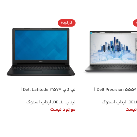
کارکرده
لپ تاپ Dell Precision 5550 |
لپ تاپ Dell Latitude 3570 |
پردازنده Core i9-10885H نسل 10 |
پردازنده Core i5-1240P نسل 12 (12
DEL
,
لپتاپ استوک
لپتاپ
,
DELL
,
لپتاپ استوک
رم 16 گیگ DDR4 | SSD 512 NVMe |
هسته) | رم 8 گیگ DDR4 | SSD 256
گرافیک Quadro T1000 4GB |
NVMe | گرافیک Intel Iris Xe |
نیست
موجود نیست
صفحه‌نمایش 15.6 اینچ FHD+ IPS
صفحه‌نمایش 15.6 اینچ FHD IPS
ت بیشتر
اطلاعات بیشتر