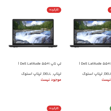
کارکرده
لپ تاپ Dell Latitude 5501 |
لپ تاپ Dell Latitude 5501 |
پردازنده Core i5-9400H نسل 9 (4
پردازنده Core i7-9850H نسل 9 (6
DEL
,
لپتاپ استوک
لپتاپ
,
DELL
,
لپتاپ استوک
هسته) | رم 8 گیگ DDR4 | SSD 256
هسته) | رم 8 گیگ DDR4 | SSD 256
NVMe | گرافیک اینتل UHD 630 |
NVMe | گرافیک اینتل UHD 630 |
نیست
موجود نیست
صفحه‌نمایش 15.6 اینچ FHD IPS |
صفحه‌نمایش 15.6 اینچ FHD IPS |
ویندوز 10 پرو
ت بیشتر
اطلاعات بیشتر
کارکرده