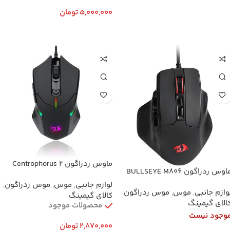
اطلاعات بیشتر
5,000,000
تومان
اطلاعات بیشتر
ماوس ردراگون Centrophorus 2
ماوس ردراگون BULLSEYE M806
M601
RG
لوازم جانبی
,
موس
,
موس ردراگون
,
وازم جانبی
,
موس
,
موس ردراگون
,
کالای گیمینگ
الای گیمینگ
محصولات موجود
وجود نیست
2,870,000
تومان