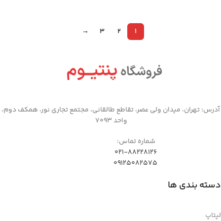
→
3
2
1
آدرس: تهران، میدان ولی عصر، تقاطع طالقانی، مجتمع تجاری نور، همکف دوم،
واحد 7093
شماره تماس:
021-88228126
09125082575
دسته بندی ها
لپتاپ