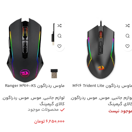
افزودن به سبد خرید
اطلاعات بیشتر
اوس ردراگون M616 Trident Lite
ماوس ردراگون Ranger M910-KS
بی‌سیم
وازم جانبی
,
موس
,
موس ردراگون
,
لوازم جانبی
,
موس
,
موس ردراگون
,
الای گیمینگ
کالای گیمینگ
محصولات موجود
وجود نیست
6,250,000
تومان
اطلاعات بیشتر
افزودن به سبد خرید