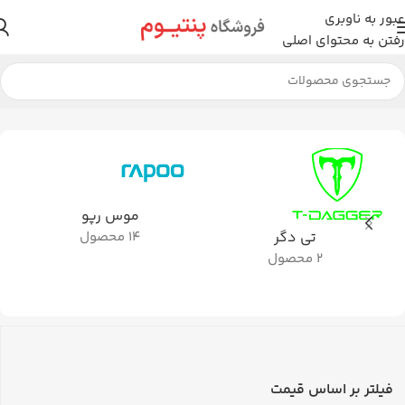
عبور به ناوبری
رفتن به محتوای اصلی
خانه
لوازم جانبی
موس
نمایش 1–12 از 25 نتیجه
موس رپو
تی دگر
14 محصول
2 محصول
فیلتر بر اساس قیمت