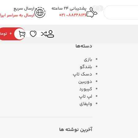
پشتیبانی 24 ساعته
ارسال سریع
88228126- 021
ارسال به سراسر ایرا
0
توما
دسته‌ها
بازی
بلندگو
دسک تاپ
دوربین
کیبورد
لپ تاپ
وایفای
آخرین نوشته ها