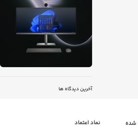
ON SALE
HP Envy 34
آخرین دیدگاه ها
To Shop
نماد اعتماد
 شده