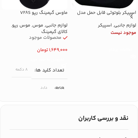
اسپیکر بلوتوثی قابل حمل مدل
ماوس گیمینگ رپو V28S
X922
لوازم جانبی
,
اسپیکر
لوازم جانبی
,
موس
,
موس رپو
,
کالای گیمینگ
موجود نیست
محصولات موجود
1,649,000
تومان
اطلاعات بیشتر
افزودن به سبد خرید
تعداد کلید ها
۸ دکمه
RGB
دارد
حداکثر دقت (DPI)
نقد و بررسی کاربران
۶۲۰۰ DPI