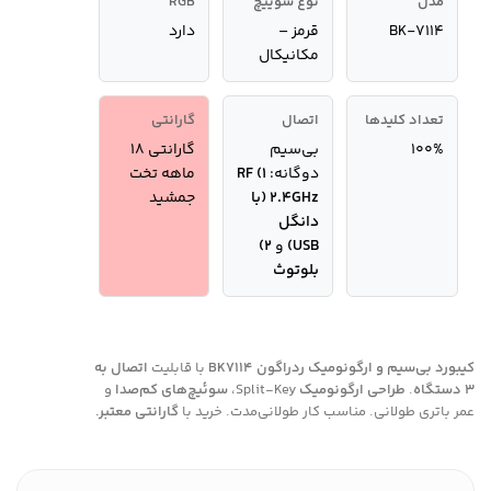
مدل
نوع سوییچ
RGB
BK-7114
قرمز –
دارد
مکانیکال
تعداد کلیدها
اتصال
گارانتی
100%
بی‌سیم
گارانتی 18
دوگانه:
1) RF
ماهه تخت
2.4GHz (با
جمشید
دانگل
USB)
و
2)
بلوتوث
کیبورد بی‌سیم و ارگونومیک ردراگون BK7114
با قابلیت
اتصال به
3 دستگاه
.
طراحی ارگونومیک
Split-Key،
سوئیچ‌های کم‌صدا
و
عمر باتری طولانی. مناسب کار طولانی‌مدت. خرید با
گارانتی معتبر.