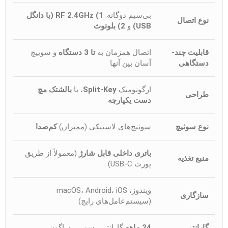
بی‌سیم دوگانه:
1) RF 2.4GHz (با دانگل
نوع اتصال
USB)
و
2) بلوتوث
قابلیت چند-
اتصال همزمان به
تا 3 دستگاه
و سوییچ
دستگاهی
آسان بین آنها
ارگونومیک
Split-Key
، با
بالشتک مچ
طراحی
دست یکپارچه
نوع سوئیچ
سوئیچ‌های لاستیکی (ممبران)
کم‌صدا
باتری داخلی قابل شارژ
(معمولاً از طریق
منبع تغذیه
پورت USB-C)
ویندوز، macOS، Android، iOS
سازگاری
(سیستم‌عامل‌های رایج)
گارانتی
24 ماهه
گارانتی رسمی ردراگون