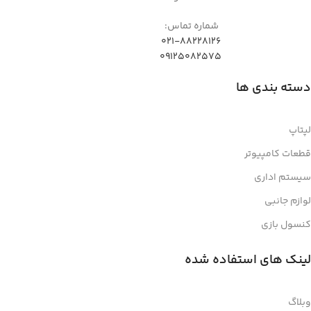
شماره تماس:
021-88228126
09125082575
دسته بندی ها
لپتاپ
قطعات کامپیوتر
سیستم اداری
لوازم جانبی
کنسول بازی
لینک های استفاده شده
وبلاگ