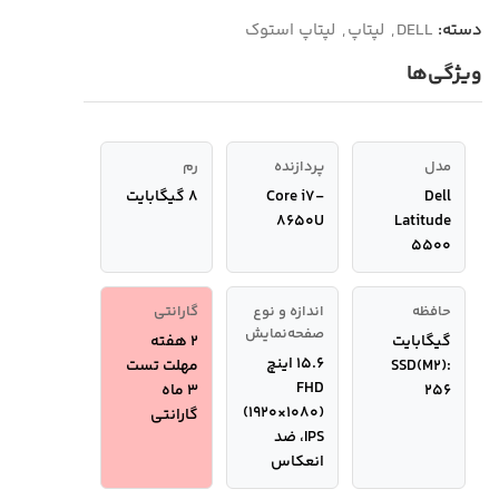
دسته:
DELL
,
لپتاپ
,
لپتاپ استوک
ویژگی‌ها
مدل
پردازنده
رم
Dell
Core i7-
8 گیگابایت
8650U
Latitude
5500
حافظه
اندازه و نوع
گارانتی
صفحه‌نمایش
گیگابایت
2 هفته
15.6 اینچ
SSD(M2):
مهلت تست
FHD
256
3 ماه
(1920×1080)
گارانتی
IPS، ضد
انعکاس