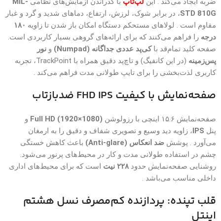
ضربه ایجاد می‌کند . این
لپ‌تاپ
با گذراندن آزمایش‌های نظامی
MIL-
STD 810G
، در برابر شوک، لرزش، ارتفاع، دماهای شدید و گرد و غبار
مقاوم است . لولاهای مستحکم دستگاه امکان باز شدن تا زاویه
۱۸۰
درجه
را فراهم می‌کنند که برای ارائه‌های گروهی بسیار کاربردی است.
صفحه کلید تمام‌قد با
کی‌پد عددی جداگانه (Numpad)
و
نور
پس‌زمینه
(در این کانفیگ) و تاچ‌پد دقیق همراه با TrackPoint، تجربه
کاربری لذت‌بخشی را برای تایپ طولانی مدت فراهم می‌کند .
صفحه‌نمایش با کیفیت FHD IPS ضدبازتاب
صفحه‌نمایش ۱۵.۶ اینچی با رزولوشن
Full HD (1920×1080)
و
پنل
IPS
، زاویه دید وسیع و تصویری شفاف و دقیق را به ارمغان
می‌آورد . پوشش
ضد انعکاس (Anti-glare)
باعث کاهش خستگی
چشم در استفاده طولانی مدت و کار در محیط‌های پرنور می‌شود.
روشنایی صفحه‌نمایش حدود
۲۲۸ نیت
است که برای محیط‌های اداری
داخلی مناسب می‌باشد .
قلب تپنده: پردازنده کم‌مصرف نسل هشتم
اینتل