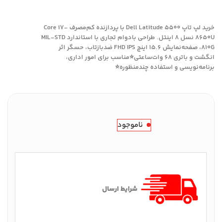
خرید لپ تاپ Dell Latitude 5500 با پردازنده کم‌مصرف Core i7-
8650U نسل 8 اینتل. طراحی بادوام تجاری با استاندارد MIL-STD
810G، صفحه‌نمایش ۱۵.۶ اینچ FHD IPS ضدبازتاب، حسگر اثر
انگشت و باتری ۶۸ وات‌ساعتی⭐مناسب برای امور اداری،
برنامه‌نویسی و استفاده چندمنظوره⭐
ناموجود
شرایط ارسال