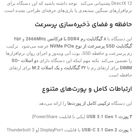
DirectX 12 پشتیبانی می‌کند . توجه داشته باشید که این دستگاه برای
نرم‌افزارهای سنگین سه‌بعدی یا بازی‌های حرفه‌ای طراحی نشده است.
حافظه و فضای ذخیره‌سازی پرسرعت
این دستگاه با
۸ گیگابایت رم DDR4 با فرکانس 2666MHz
و
۲۵۶
گیگابایت SSD پرسرعت از نوع NVMe PCIe
عرضه می‌شود . ترکیب
رم پرسرعت و حافظه SSD، بوت آنی ویندوز و اجرای روان نرم‌افزارها
را تضمین می‌کند. نکته مهم اینکه این دستگاه دارای
دو اسلات SO-
DIMM
برای ارتقای رم تا
۳۲ گیگابایت
و
یک اسلات M.2
برای ارتقای
حافظه است .
ارتباطات کامل و پورت‌های متنوع
این دستگاه
ترکیبی کامل از پورت‌ها
را ارائه می‌دهد :
۳ پورت USB 3.1 Gen 1
(یکی با قابلیت PowerShare)
۱ پورت USB-C 3.1 Gen 2
با قابلیت DisplayPort (و Thunderbolt 3