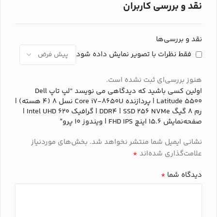
نقد و بررسی کاربران
Intel UHD 620
GPU
INTEL UHD
GPU
DISPLAY
15.6 اینچ
نقد و بررسی‌ها
DISPLAY
15.6 اینچ
فقط نظرات با تصویر نمایش داده شود
رنگ
سیاه
رنگ
سیاه
هنوز بررسی‌ای ثبت نشده است.
اولین کسی باشید که دیدگاهی می نویسد “لپ تاپ Dell
برند
دل
برند
دل
Latitude 5500 | پردازنده Core i7-8650U نسل 8 (4 هسته) |
رم 8 گیگ DDR4 | SSD 256 NVMe | گرافیک Intel UHD 620 |
صفحه‌نمایش 15.6 اینچ FHD IPS | ویندوز 10 پرو”
وضعیت
کارکرده
وضعیت
کارکرده
نشانی ایمیل شما منتشر نخواهد شد.
بخش‌های موردنیاز
*
علامت‌گذاری شده‌اند
*
دیدگاه شما