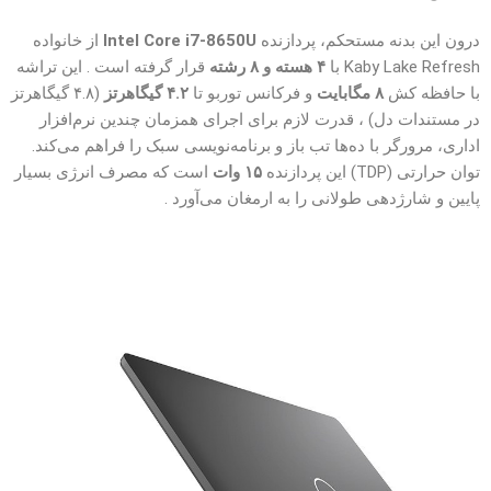
درون این بدنه مستحکم، پردازنده
Intel Core i7-8650U
از خانواده
Kaby Lake Refresh با
۴ هسته و ۸ رشته
قرار گرفته است . این تراشه
با حافظه کش
۸ مگابایت
و فرکانس توربو تا
۴.۲ گیگاهرتز
(۴.۸ گیگاهرتز
در مستندات دل) ، قدرت لازم برای اجرای همزمان چندین نرم‌افزار
اداری، مرورگر با ده‌ها تب باز و برنامه‌نویسی سبک را فراهم می‌کند.
توان حرارتی (TDP) این پردازنده
۱۵ وات
است که مصرف انرژی بسیار
پایین و شارژدهی طولانی را به ارمغان می‌آورد .