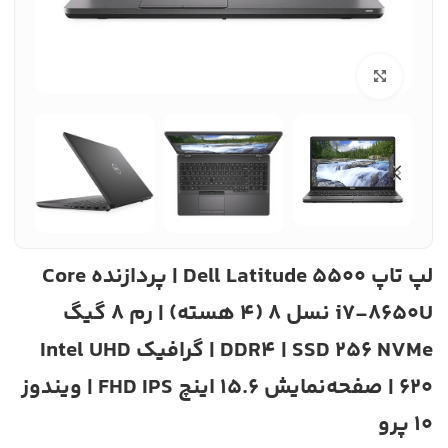
بزرگنمایی تصویر
لپ تاپ Dell Latitude 5500 | پردازنده Core
i7-8650U نسل 8 (4 هسته) | رم 8 گیگ
DDR4 | SSD 256 NVMe | گرافیک Intel UHD
620 | صفحه‌نمایش 15.6 اینچ FHD IPS | ویندوز
10 پرو