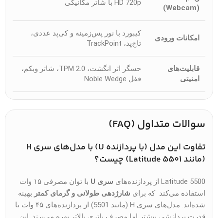
HD 720p با شاتر مکانیکی
(Webcam)
کیبورد با نور پس‌زمینه و کی‌پد عددی،
امکانات ورودی
تاچ‌پد، TrackPoint
قابلیت‌های
حسگر اثر انگشت، TPM 2.0، شاتر وبکم،
امنیتی
قفل Noble Wedge
سوالات متداول (FAQ)
تفاوت این مدل (با پردازنده U) با مدل‌های سری H
(مانند Latitude 5501) چیست؟
Latitude 5500 از پردازنده‌های
سری U
با توان مصرفی ۱۵ وات
استفاده می‌کند که برای
شارژدهی طولانی و گرمای کمتر
بهینه
شده‌اند. مدل‌های سری H (مانند 5501) از پردازنده‌های ۴۵ وات با
قدرت پردازشی بیشتر اما مصرف باتری بالاتر بهره می‌برند. این