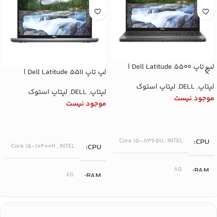
لپ تاپ Dell Latitude 5500 |
لپ تاپ Dell Latitude 5511 |
پردازنده Core i5-8365U نسل 8
پردازنده Core i5-10400H نسل 10
لپتاپ
,
DELL
,
لپتاپ استوک
(4 هسته) | رم 8 گیگ DDR4 |
لپتاپ
,
DELL
,
لپتاپ استوک
| رم 8 گیگ DDR4 | SSD 256
SSD 256 NVMe | گرافیک Intel
موجود نیست
NVMe | گرافیک اینتل UHD |
موجود نیست
UHD 620 | صفحه‌نمایش 15.6 اینچ
صفحه‌نمایش 15.6 اینچ FHD IPS
FHD IPS | ویندوز 10 پرو
اطلاعات بیشتر
اطلاعات بیشتر
Core i5-8365U
,
INTEL
CPU
Core i5-10400H
,
INTEL
CPU
8G
RAM
8G
RAM
256G
SSD
256G
SSD