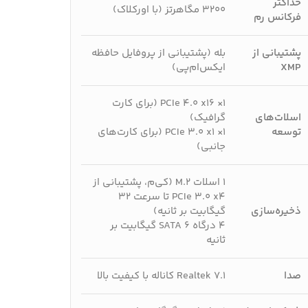
حداکثر
۳۲۰۰ مگاهرتز (با اورکلاک)
فرکانس رم
پشتیبانی از
بله (پشتیبانی از پروفایل حافظه
XMP
ایکس‌ام‌پی)
۱× PCIe 4.0 x16 (برای کارت
اسلات‌های
گرافیک)
توسعه
۱× PCIe 3.0 x1 (برای کارت‌های
جانبی)
۱ اسلات M.2 (کی‌م، پشتیبانی از
PCIe 3.0 x4 تا سرعت ۳۲
ذخیره‌سازی
گیگابیت بر ثانیه)
۴ درگاه SATA 6 گیگابیت بر
ثانیه
صدا
Realtek 7.1 کاناله با کیفیت بالا