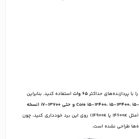
 با پردازنده‌های حداکثر
۶۵ وات
استفاده کنید. بنابراین
Core i5-12400، i5-13400، i5-14400 و حتی i7-13700 (نسخه
هستند. از گذاشتن پردازنده‌های سری K (مثل 14600K یا 14900K) روی این برد خودداری کنید، چون
نده‌ها طراحی نشده است.