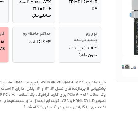
PRIME H610M-R
Micro-ATX (ابعاد
700
۲۲.۶ × ۲۱.۱
D4
سانتی‌متر)
نوع رم
حداکثر حافظه رم
گار
پشتیبانی‌شده
۶۴ گیگابایت
8
DDR4 (غیر ECC،
AS
بدون بافر)
تصویر HDMI، DVI-D و VGA. گزینه‌ای ایده‌آل برای سی
اقتصادی. با گارانتی معتبر در [نام فروشگاه شما].