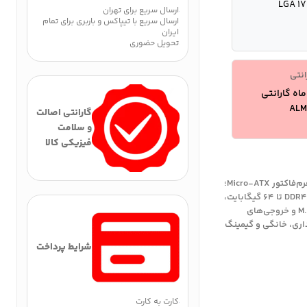
LGA 1
ارسال سریع برای تهران
ارسال سریع با تیپاکس و باربری برای تمام
ایران
تحویل حضوری
انتی
1 ماه گارانتی
ALM
گارانتی اصالت
و سلامت
فیزیکی کالا
خرید مادربرد ASUS PRIME H610M-R D4 با چیپست Intel H610 و فرم‌فاکتور Micro-ATX؛
پشتیبانی از پردازنده‌های نسل ۱۲، ۱۳ و ۱۴ اینتل؛ دارای ۲ اسلات DDR4 تا ۶۴ گیگابایت،
یک اسلات PCIe 4.0 x16 برای کارت گرافیک، یک اسلات M.2 PCIe 3.0 و خروجی‌های
ستم‌های اداری، خانگی و گیمینگ
شرایط پرداخت
کارت به کارت