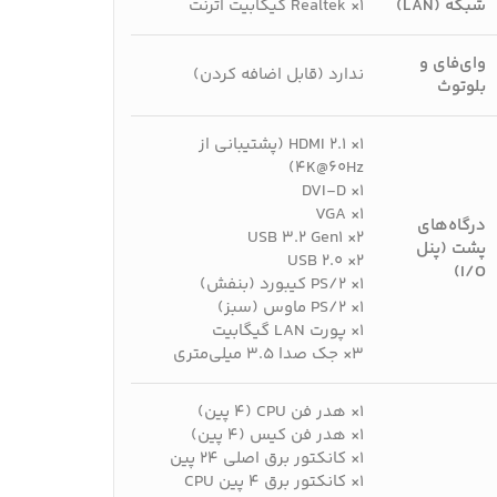
شبکه (LAN)
۱× Realtek گیگابیت اترنت
وای‌فای و
ندارد (قابل اضافه کردن)
بلوتوث
۱× HDMI 2.1 (پشتیبانی از
4K@60Hz)
۱× DVI-D
۱× VGA
درگاه‌های
۲× USB 3.2 Gen1
پشت (پنل
۲× USB 2.0
I/O)
۱× PS/2 کیبورد (بنفش)
۱× PS/2 ماوس (سبز)
۱× پورت LAN گیگابیت
۳× جک صدا ۳.۵ میلی‌متری
۱× هدر فن CPU (۴ پین)
۱× هدر فن کیس (۴ پین)
۱× کانکتور برق اصلی ۲۴ پین
۱× کانکتور برق ۴ پین CPU