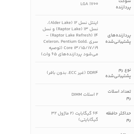
سوکت
LGA 1700
پردازنده
اینتل نسل ۱۲ (Alder Lake)،
نسل ۱۳ (Raptor Lake) و نسل
پردازنده‌های
۱۴ (Raptor Lake Refresh) –
پشتیبانی‌شده
سری Celeron، Pentium Gold،
Core i3/i5/i7/i9 (توصیه
می‌شود پردازنده‌های ۶۵ وات)
نوع رم
DDR4 (غیر ECC، بدون بافر)
پشتیبانی‌شده
تعداد اسلات
۲ اسلات DIMM
رم
حداکثر حافظه
۶۴ گیگابایت (۲ ماژول ۳۲
رم
گیگابایتی)