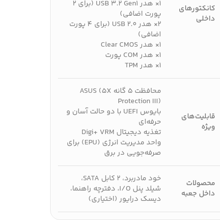
۱× هدر USB 3.2 Gen1 (برای ۲
کانکتورهای
پورت اضافی)
داخلی
۲× هدر USB 2.0 (برای ۴ پورت
اضافی)
۱× هدر Clear CMOS
۱× هدر COM پورت
۱× هدر TPM
محافظت ۵ گانه ASUS (۵X
Protection III)
بایوس UEFI با دو حالت آسان و
قابلیت‌های
حرفه‌ای
ویژه
تغذیه دیجیتال Digi+ VRM
واحد مدیریت انرژی (EPU) برای
صرفه‌جویی در برق
خود مادربرد، ۲ کابل SATA،
محصولات
شیلد پنل I/O، دفترچه راهنما،
داخل جعبه
دیسک درایور (اختیاری)