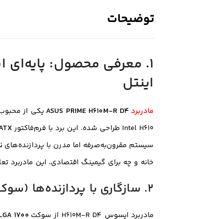
توضیحات
۱. معرفی محصول: پایه‌ای ای
اینتل
مادربرد
ASUS PRIME H610M-R D4
Intel H610 طراحی شده. این برد با فرم‌فاکتور
-ATX
سیستم مقرون‌به‌صرفه اما مدرن با پردازنده‌های
نسل 
خانه و چه برای گیمینگ اقتصادی، این مادربرد تع
۲. سازگاری با پردازنده‌ها (سوکت LGA 1700)
مادربرد ایسوس H610M-R D4 از سوکت
LGA 1700