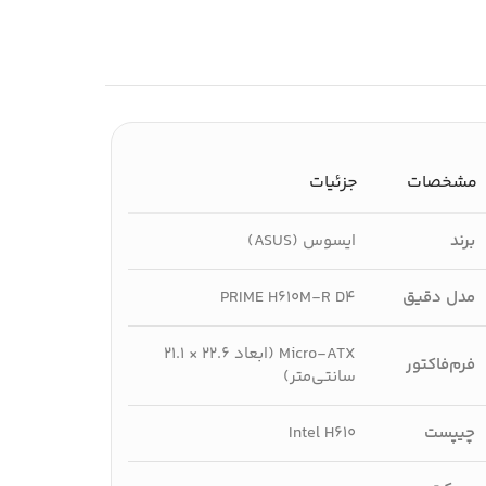
مشخصات
جزئیات
برند
ایسوس (ASUS)
مدل دقیق
PRIME H610M-R D4
Micro-ATX (ابعاد ۲۲.۶ × ۲۱.۱
فرم‌فاکتور
سانتی‌متر)
چیپست
Intel H610