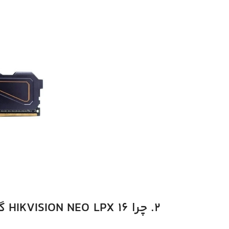
۲. چرا HIKVISION NEO LPX ۱۶ گیگ رقابتی و خنک است؟