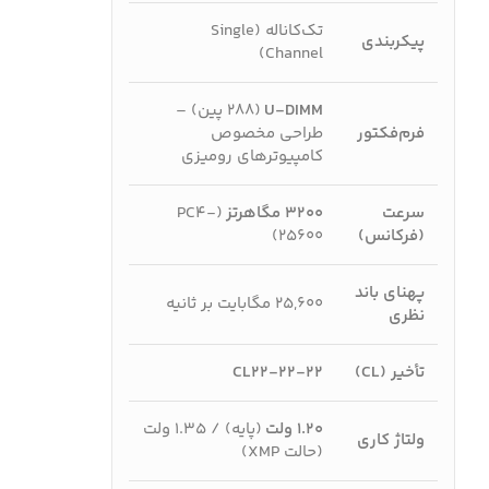
تک‌کاناله (Single
پیکربندی
Channel)
U-DIMM
(۲۸۸ پین) –
فرم‌فکتور
طراحی مخصوص
کامپیوترهای رومیزی
سرعت
۳۲۰۰ مگاهرتز
(PC4-
(فرکانس)
25600)
پهنای باند
۲۵,۶۰۰ مگابایت بر ثانیه
نظری
تأخیر (CL)
CL22-22-22
۱.۲۰ ولت
(پایه) / ۱.۳۵ ولت
ولتاژ کاری
(حالت XMP)