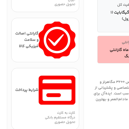
تحویل حضوری
یت کل
(۱
ول)
گارانتی اصالت
و سلامت
انتی
فیزیکی کالا
1 ماه گارانتی
نگ
خرید حافظه رم HIKVISION NEO LPX ۱۶ گیگابایت DDR4 با فرکانس ۳۲۰۰ مگاهرتز و
ینک اختصاصی و پشتیبانی از
شرایط پرداخت
سب است. ایده‌آل برای
بر پلتفرم Intel و AMD. با گارانتی مادام‌العمر و بهترین
کارت به کارت
درگاه مستقیم بانکی
تحویل حضوری