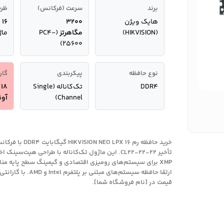
برند
سرعت (فرکانس)
ظرف
هایک ویژن
۳۲۰۰
۱۶ گیگابایت
(HIKVISION)
مگاهرتز
(PC4-
ماژ
25600)
نوع حافظه
پیکربندی
گار
DDR4
تک‌کاناله (Single
8
Channel)
آو
تأخیر CL22-22-22. این ماژول تک‌کاناله با طراحی هیت‌س
XMP برای سیستم‌های رومیزی اقتصادی و گیمینگ سطح پایه منا
ارتقا حافظه سیستم‌های مبتنی 
قیمت در [نام فروشگاه شما].