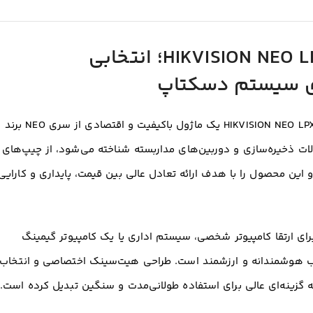
۱. حافظه رم HIKVISION NEO LPX 16GB DDR4؛ انتخابی
رای سیستم دسکتاپ
رمز پاورقی HIKVISION NEO LPX 16GB (HS-UDIMM4-3200 NEO 16G) یک ماژول باکیفیت و اقتصادی از سری NEO برند
ت ذخیره‌سازی و دوربین‌های مداربسته شناخته می‌شود، از چیپ‌های
 این محصول را با هدف ارائه تعادل عالی بین قیمت، پایداری و کارایی
 مطمئن و خنک برای ارتقا کامپیوتر شخصی، سیستم اداری یا یک کامپیوتر گیمینگ
، HIKVISION NEO LPX یک انتخاب هوشمندانه و ارزشمند است. طراحی هیت‌سینک اختصاصی و انتخاب