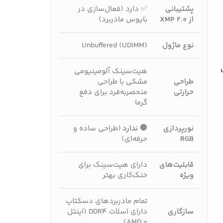
پشتیبانی
✅ دارد (فعال‌سازی در
از XMP 2.0
بایوس مادربرد)
نوع ماژول
Unbuffered (UDIMM)
ی
هیت‌سینک آلومینیومی
طراحی
مشکی با طراحی
حرارتی
منحصربه‌فرد برای دفع
گرما
نورپردازی
🛑 ندارد
(طراحی ساده و
RGB
حرفه‌ای)
قابلیت‌های
دارای هیت‌سینک برای
ویژه
خنک‌کاری بهتر
تمام مادربردهای دسکتاپ
سازگاری
دارای اسلات DDR4 (اینتل
و AMD)