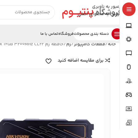
عبور به ناوبری
رفتن به محتوای اصلی
دسته بندی محصولات
فروشگاه
تماس با ما
خانه
قطعات کامپیوتر
رم
حافظه رم HIKVISION NEO LPX 16GB 3200MHz CL22
برای مقایسه اضافه کنید