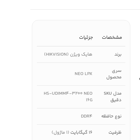
مشخصات
جزئیات
برند
هایک ویژن (HIKVISION)
سری
NEO LPX
محصول
مدل SKU
HS-UDIMM4-3200 NEO
دقیق
16G
نوع حافظه
DDR4
ظرفیت
۱۶ گیگابایت
(۱ ماژول)