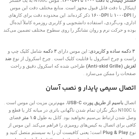
حسگر اپتیکال با دقت ۱۰۰۰ تا ۱۶۰۰DPI:
موس N100C به یک حسگر
اپتیکال با دقت قابل قبول مجهز است. منابع مختلف دقت این موس
را
۱۰۰۰DPI
تا
۱۶۰۰DPI
ذکر کرده‌اند. این محدوده دقت برای کارهای
اداری، وب‌گردی، استفاده دانشجویی و کاربری روزمره کاملاً ایده‌آل
بوده و حرکت نرم و روان نشانگر را روی سطوح مختلف تضمین می‌کند
.
۳ دکمه ساده و کاربردی:
این موس دارای
۳ دکمه
شامل کلیک چپ و
راست و چرخ اسکرول با قابلیت کلیک است . چرخ اسکرول از نوع
ضد
لغزش (Anti-skid Grille)
طراحی شده که اسکرول دقیق و راحت
صفحات را ممکن می‌سازد .
اتصال سیمی پایدار و نصب آسان
اتصال
باسیم از طریق پورت USB-C
، مهم‌ترین مزیت این موس است .
با N100C دیگر نگران تمام شدن ناگهانی باتری در میانه کار یا قطع و
وصل شدن ارتباط بی‌سیم نخواهید بود. کابل به طول
۱.۵ متر
فضای
کافی برای اتصال به کیس‌های رومیزی را فراهم می‌کند. این موس از
نوع
Plug & Play
است؛ یعنی کافیست آن را به سیستم متصل کنید و