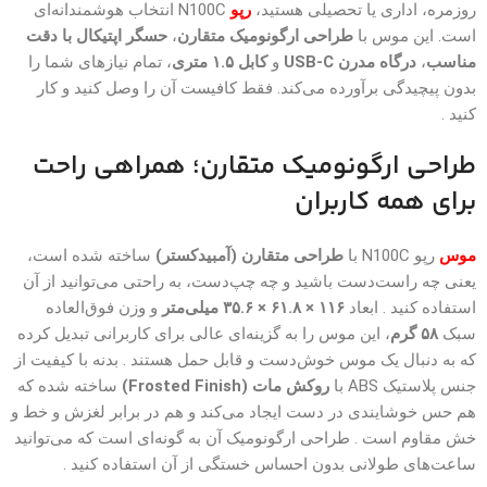
روزمره، اداری یا تحصیلی هستید،
رپو
N100C انتخاب هوشمندانه‌ای
است. این موس با
طراحی ارگونومیک متقارن
،
حسگر اپتیکال با دقت
مناسب
،
درگاه مدرن USB-C
و
کابل ۱.۵ متری
، تمام نیازهای شما را
بدون پیچیدگی برآورده می‌کند. فقط کافیست آن را وصل کنید و کار
کنید .
طراحی ارگونومیک متقارن؛ همراهی راحت
برای همه کاربران
موس
رپو N100C با
طراحی متقارن (آمبیدکستر)
ساخته شده است،
یعنی چه راست‌دست باشید و چه چپ‌دست، به راحتی می‌توانید از آن
استفاده کنید . ابعاد
۱۱۶ × ۶۱.۸ × ۳۵.۶ میلی‌متر
و وزن فوق‌العاده
سبک
۵۸ گرم
، این موس را به گزینه‌ای عالی برای کاربرانی تبدیل کرده
که به دنبال یک موس خوش‌دست و قابل حمل هستند . بدنه با کیفیت از
جنس پلاستیک ABS با
روکش مات (Frosted Finish)
ساخته شده که
هم حس خوشایندی در دست ایجاد می‌کند و هم در برابر لغزش و خط و
خش مقاوم است . طراحی ارگونومیک آن به گونه‌ای است که می‌توانید
ساعت‌های طولانی بدون احساس خستگی از آن استفاده کنید .