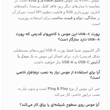
موس N100C یک موس
باسیم اقتصادی و ساده
است. در
مقایسه با مدل‌های دیگر رپو، فاقد کلیک بی‌صدا، دکمه‌های
کناری، نورپردازی RGB و قابلیت تنظیم DPI است. تمرکز آن
بر
سادگی، دوام و قیمت مناسب
برای استفاده روزمره
است.
پورت USB-C این موس با کامپیوتر قدیمی که پورت
USB-A دارد سازگار است؟
اگر کامپیوتر شما فقط پورت USB-A (پورت‌های مستطیلی
شکل قدیمی) دارد، برای اتصال این موس به یک
مبدل یا
آداپتور USB-C به USB-A
نیاز خواهید داشت.
آیا برای استفاده از موس نیاز به نصب نرم‌افزار خاصی
است؟
خیر. این موس از نوع
Plug & Play
است و بدون نیاز به
نصب درایور خاصی کار می‌کند .
آیا موس روی سطوح شیشه‌ای یا براق کار می‌کند؟