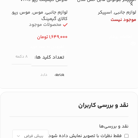
X922
لوازم جانبی
,
اسپیکر
لوازم جانبی
,
موس
,
موس رپو
,
کالای گیمینگ
موجود نیست
محصولات موجود
1,649,000
تومان
اطلاعات بیشتر
افزودن به سبد خرید
تعداد کلید ها
۸ دکمه
RGB
دارد
حداکثر دقت (DPI)
نقد و بررسی کاربران
۶۲۰۰ DPI
اتصال
نقد و بررسی‌ها
فقط نظرات با تصویر نمایش داده شود