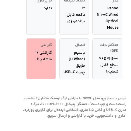
مدل
تعداد کلیدها
نورپردازی
Rapoo
۳
ندارد
N100C Wired
دکمه
قابل
Optical
برنامه‌ریزی
Mouse
حداکثر دقت
اتصال
گارانتی
(DPI)
باسیم
گارانتی 12
(۷
۱۶۰۰ DPI
(Wired)
از
ماهه پانا
سطح قابل
طریق
تنظیم)
پورت
USB-C
موس باسیم رپو مدل N100C با طراحی ارگونومیک متقارن (مناسب
راست‌دست و چپ‌دست)، حسگر اپتیکال ۱۰۰۰-۱۶۰۰DPI، درگاه
مدرن USB-C و کابل ۱.۵ متری. انتخابی ایده‌آل برای کاربری روزمره،
اداری و دانشجویی. خرید با گارانتی و ارسال سریع.