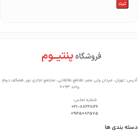
آدرس: تهران، میدان ولی عصر، تقاطع طالقانی، مجتمع تجاری نور، همکف دوم،
واحد 7093
شماره تماس:
021-88228126
09125082575
دسته بندی ها