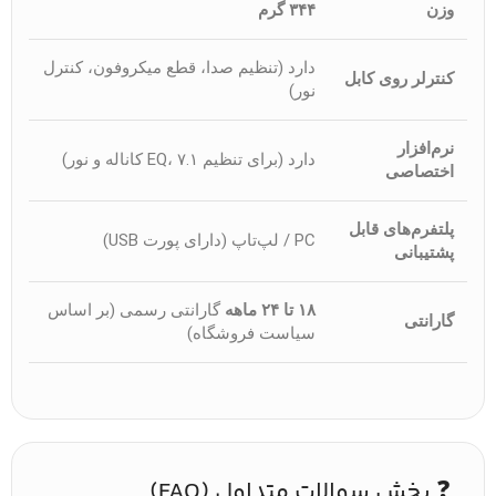
وزن
۳۴۴ گرم
دارد (تنظیم صدا، قطع میکروفون، کنترل
کنترلر روی کابل
نور)
نرم‌افزار
دارد (برای تنظیم EQ، ۷.۱ کاناله و نور)
اختصاصی
پلتفرم‌های قابل
PC / لپ‌تاپ (دارای پورت USB)
پشتیبانی
۱۸ تا ۲۴ ماهه
گارانتی رسمی (بر اساس
گارانتی
سیاست فروشگاه)
❓ بخش سوالات متداول (FAQ)