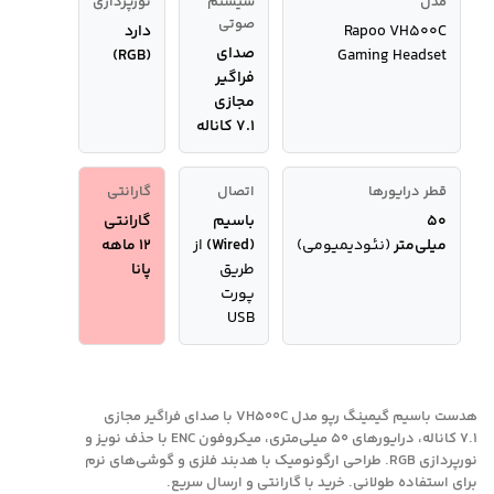
مدل
سیستم
نورپردازی
صوتی
Rapoo VH500C
دارد
صدای
(RGB)
Gaming Headset
فراگیر
مجازی
۷.۱ کاناله
قطر درایورها
اتصال
گارانتی
۵۰
باسیم
گارانتی
میلی‌متر
(نئودیمیومی)
(Wired)
از
12 ماهه
طریق
پانا
پورت
USB
هدست باسیم گیمینگ رپو مدل VH500C با صدای فراگیر مجازی
۷.۱ کاناله، درایورهای ۵۰ میلی‌متری، میکروفون ENC با حذف نویز و
نورپردازی RGB. طراحی ارگونومیک با هدبند فلزی و گوشی‌های نرم
برای استفاده طولانی. خرید با گارانتی و ارسال سریع.