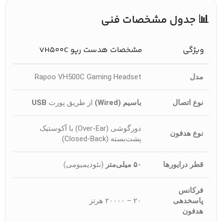
📊 جدول مشخصات فنی
ویژگی
مشخصات هدست رپو VH500C
مدل
Rapoo VH500C Gaming Headset
نوع اتصال
باسیم (Wired)
از طریق پورت
USB
دورگوشی (Over-Ear) با آکوستیک
نوع هدفون
پشت‌بسته (Closed-Back)
قطر درایورها
۵۰ میلی‌متر
(نئودیمیومی)
فرکانس
پاسخدهی
۲۰ – ۲۰۰۰۰ هرتز
هدفون