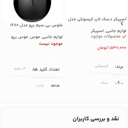
اسپیکر دسک تاپ کیسونلی مدل
i-610
ماوس بی سیم رپو مدل 1680
لوازم جانبی
,
اسپیکر
محصولات موجود
لوازم جانبی
,
موس
,
موس رپو
موجود نیست
1,530,000
تومان
افزودن به سبد خرید
اطلاعات بیشتر
برند
کیسونلی
تعداد کلید ها
۳ دکمه
رنگ
سیاه
RGB
ندارد
حداکثر دقت (DPI)
نقد و بررسی کاربران
۱۰۰۰ DPI