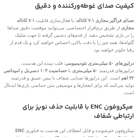
کیفیت صدای غوطه‌ورکننده و دقیق
صدای فراگیر مجازی ۷.۱ کاناله:
با فعال‌سازی قابلیت
۷.۱ کاناله
مجازی
از طریق نرم‌افزار اختصاصی، می‌توانید موقعیت دقیق صداها
را در بازی تشخیص دهید. از قدم‌های دشمن گرفته تا جهت شلیک
گلوله‌ها، همه چیز را با دقت بالایی احساس خواهید کرد و یک قدم از
رقبا جلوتر خواهید بود .
درایورهای ۵۰ میلی‌متری نئودیمیومی:
قلب تپنده این هدست،
درایورهای قدرتمند
۵۰ میلی‌متری
با
حساسیت ۱۰۳ دسی‌بل
و
امپدانس
۳۲ اهم
است . این درایورها صدایی شفاف با بیس عمیق و قدرتمند
تولید می‌کنند که برای انفجارها و موسیقی متن حماسی بازی‌ها ایده‌آل
است .
میکروفون ENC با قابلیت حذف نویز برای
ارتباطی شفاف
میکروفون خم‌شونده و قابل انعطاف این هدست به فناوری
ENC