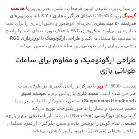
در میدان نبرد، شنیدن اولین قدم‌های دشمن، یعنی پیروزی!
هدست
گیمینگ
رپو VH500C با
صدای فراگیر مجازی ۷.۱ کاناله
و
درایورهای
قدرتمند ۵۰ میلی‌متری
، تجربه‌ای غوطه‌ور و دقیق از بازی را برای شما
به ارمغان می‌آورد. میکروفون
ENC با حذف نویز
، صدای شما را واضح
به هم‌تیمی‌ها منتقل می‌کند و
طراحی ارگونومیک با نورپردازی RGB
،
راحتی و زیبایی را در طولانی‌ترین ساعات بازی تضمین می‌کند .
طراحی ارگونومیک و مقاوم برای ساعات
طولانی بازی
هدست VH500C
رپو
با تمرکز بر راحتی گیمرها در طولانی‌مدت
طراحی شده است.
هدبند فلزی
با روکش نرم و
سیستم تعلیق
(Suspension Headband)
به صورت خودکار با اندازه سر شما
تنظیم می‌شود و فشار را به طور یکنواخت توزیع می‌کند .
گوشی‌های
دورگوشی (Over-Ear)
با روکش
ابر اسفنجی نرم و پارچه
تنفسی
، تمام گوش را پوشش داده و ضمن جلوگیری از نفوذ صداهای
مزاحم محیطی (غیرفعال)، تعریق را نیز کاهش می‌دهند .