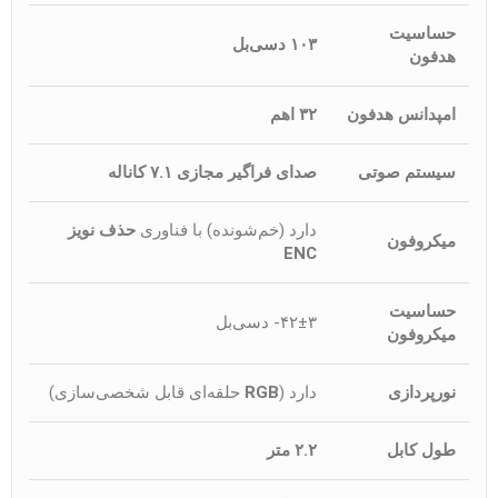
حساسیت
۱۰۳ دسی‌بل
هدفون
امپدانس هدفون
۳۲ اهم
سیستم صوتی
صدای فراگیر مجازی ۷.۱ کاناله
دارد (خم‌شونده) با فناوری
حذف نویز
میکروفون
ENC
حساسیت
۴۲±۳- دسی‌بل
میکروفون
نورپردازی
دارد (
RGB
حلقه‌ای قابل شخصی‌سازی)
طول کابل
۲.۲ متر