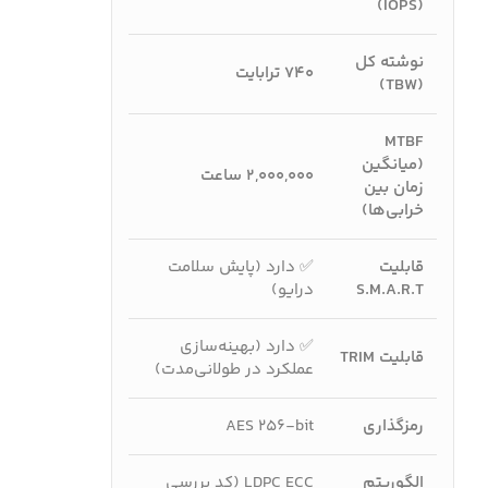
(IOPS)
نوشته کل
۷۴۰ ترابایت
(TBW)
MTBF
(میانگین
۲,۰۰۰,۰۰۰ ساعت
زمان بین
خرابی‌ها)
قابلیت
✅ دارد (پایش سلامت
S.M.A.R.T
درایو)
✅ دارد (بهینه‌سازی
قابلیت TRIM
عملکرد در طولانی‌مدت)
رمزگذاری
AES 256-bit
الگوریتم
LDPC ECC (کد بررسی