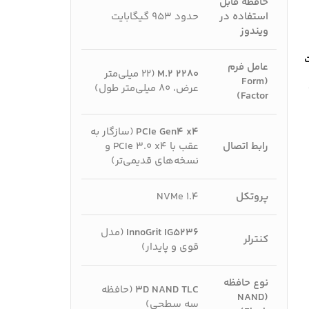
حافظه قابل
استفاده در
حدود ۹۵۳ گیگابایت
ویندوز
ت
عامل فرم
M.2 2280
(۲۲ میلی‌متر
(Form
عرض، ۸۰ میلی‌متر طول)
Factor)
PCIe Gen4 x4
(سازگار به
رابط اتصال
عقب با PCIe 3.0 x4 و
نسخه‌های قدیمی‌تر)
پروتکل
NVMe 1.4
InnoGrit IG5236
(مدل
کنترلر
قوی و پایدار)
نوع حافظه
3D NAND TLC
(حافظه
(NAND
سه سطحی)