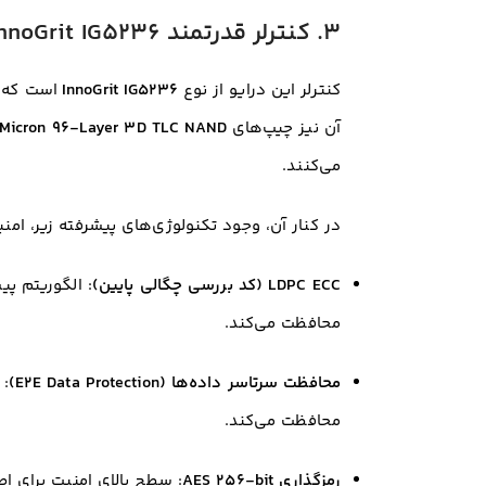
۳. کنترلر قدرتمند InnoGrit IG5236 و حافظه باکیفیت
کنترلر این درایو از نوع
InnoGrit IG5236
است که ی
آن نیز چیپ‌های
Micron 96-Layer 3D TLC NAND
می‌کنند
.
در کنار آن، وجود تکنولوژی‌های پیشرفته زیر، امنی
LDPC ECC (کد بررسی چگالی پایین)
: الگوریتم پ
محافظت می‌کند
.
محافظت سرتاسر داده‌ها (E2E Data Protection)
: 
محافظت می‌کند
.
رمزگذاری AES 256-bit
: سطح بالای امنیت برای ا