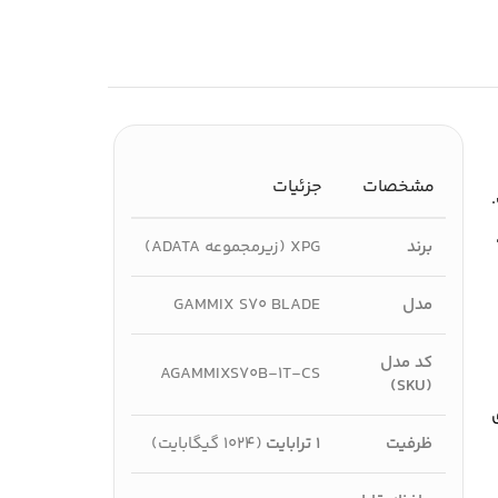
مشخصات
جزئیات
ADA) است.
برند
XPG (زیرمجموعه ADATA)
مدل
GAMMIX S70 BLADE
کد مدل
AGAMMIXS70B-1T-CS
(SKU)
و مدل‌های
ظرفیت
۱ ترابایت
(۱۰۲۴ گیگابایت)