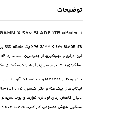
توضیحات
۱. حافظه SSD XPG GAMMIX S70 BLADE 1TB؛ دروازه‌ای به نسل چهارم PCIe
XPG GAMMIX S70 BLADE 1TB
این درایو با بهره‌گیری از جدیدترین استاندارد
 x4
عملکردی تا ۱۵ برابر سریع‌تر از هارددیسک‌های مکانیکی قدیمی و حدود دو برابر نسل قبلی PCIe 3.0 ارائه می‌دهد.
با فرم‌فکتور M.2 2280 و هیت‌سین
سنگین هوش مصنوعی کار کنید،
IX S70 BLADE