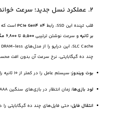
۲. عملکرد نسل جدید؛ سرعت خواندن ۷,۴۰۰ مگابایت بر ثانیه
قلب تپنده این SSD، رابط
PCIe Gen4 x4
است که ب
بر ثانیه
و سرعت نوشتن ترتیبی
۵,۵۰۰ تا ۶,۸۰۰ مگابایت بر ثانیه
e
چند ده گیگابایتی، نرخ سرعت آن بدون افت م
بوت ویندوز:
سیستم عامل را در کمتر از ۱۰ ثانیه راه‌اندازی کنید.
لود بازی‌ها:
زمان انتظار در بازی‌های سنگین AAA را به حداقل برسانید.
انتقال فایل:
حتی فایل‌های چند ده گیگابایتی را د