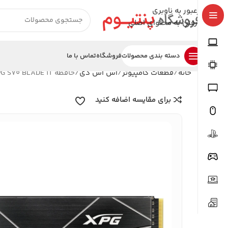
عبور به ناوبری
رفتن به محتوای اصلی
دسته بندی محصولات
فروشگاه
تماس با ما
خانه
قطعات کامپیوتر
اس اس دی
حافظه SSD NVME XPG S70 BLADE 1T
برای مقایسه اضافه کنید