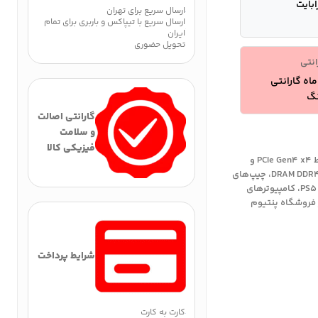
ارسال سریع برای تهران
ارسال سریع با تیپاکس و باربری برای تمام
ایران
تحویل حضوری
انتی
1 ماه گارانتی
نگ
گارانتی اصالت
و سلامت
فیزیکی کالا
خرید حافظه SSD XPG GAMMIX S70 BLADE 1TB NVMe M.2 با رابط PCIe Gen4 x4 و
سرعت خواندن ترتیبی تا ۷۴۰۰ مگابایت بر ثانیه. مجهز به حافظه DRAM DDR4، چیپ‌های
۳D TLC NAND و هیت‌سینک آلومینیومی یکپارچه. کاملاً سازگار با PS5، کامپیوترهای
P. بهترین قیمت را در فروشگاه پنتیوم
شرایط پرداخت
کارت به کارت