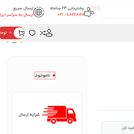
پشتیبانی 24 ساعته
ارسال سریع
88228126- 021
ارسال به سراسر ایرا
0
توما
ناموجود
شرایط ارسال
یت کل