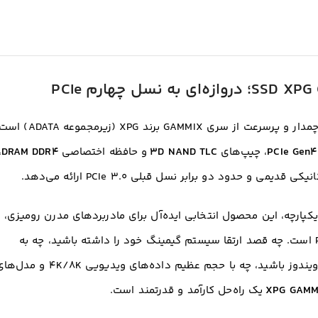
یک حافظه SSD پرچمدار و پرسرعت از سری GAMMIX برند XPG (زیرمجموعه TA
PCIe Gen4
، چیپ‌های
۳D NAND TLC
و حافظه اختصاصی
DRAM DDR4
،
ک آلومینیومی یکپارچه، این محصول انتخابی ایده‌آل برای مادربردهای مدرن رومیزی،
لپ‌تاپ‌های پیشرفته و حتی کنسول PlayStation 5 است. چه قصد ارتقا سیستم گیمینگ خود را داشته باشید، چه به
دنبال کاهش زمان لود نرم‌افزارها و بوت سریع‌تر ویندوز باشید، چه با حجم عظیم داده‌های ویدیویی 4K/8K 
XPG GAMM
یک راه‌حل کارآمد و قدرتمند است.