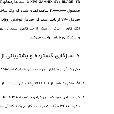
XPG GAMMIX S70 BLADE 1TB
محصول
۲,۰۰۰,۰۰۰ ساعت
اعلام شده که یک شاخص
معادل
۷۴۰ ترابایت
اکثر کاربران حرفه‌ای بیش از حد کافی است
. در ن
و ماندگاری قطعه راحت می‌کند
.
6. سازگاری گسترده و پشتیبانی از PS5
یکی دیگر از مزایای این محصول،
قابلیت استفاده 
اگر مادربرد شما از PCIe 4.0 پشتیبانی می‌کند، از حداکثر سرعت ممکن (تا ۷۴۰۰ مگابایت بر ثانیه) بهره‌مند می‌شوید.
در غیر این صورت، این درایو با نسخه
PCIe 3.0 نیز کاملاً سازگار به عقب (Backward Compatible)
حدود ۳۴۰۰ مگابایت بر ثانیه کار می‌کند که آن هم بسیار سریع‌تر از SATA SSDهای معمولی است.