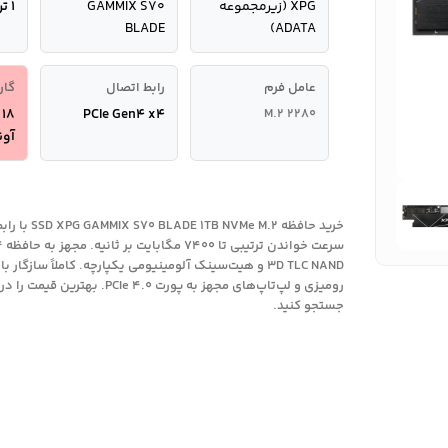
XPG (زیرمجموعه
GAMMIX S70
۱ ترابایت
BLADE
ADATA)
عامل فرم
رابط اتصال
گار
M.2 2280
PCIe Gen4 x4
8
آو
رومیزی و لپ‌تاپ‌های مجهز به پورت CIe 4.0
جستجو کنید.