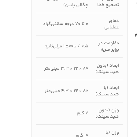
ا (MTBF) این
تصحیح خطا
چگالی پایین)
دمای
۰ تا ۷۰ درجه سانتی‌گراد
عملیاتی
م
مقاومت در
۱,۵۰۰G / ۰.۵ میلی‌ثانیه
برابر ضربه
ابعاد (بدون
۸۰ × ۲۲ × ۳.۳ میلی‌متر
هیت‌سینک)
ابعاد (با
۸۰ × ۲۲ × ۴.۳ میلی‌متر
هیت‌سینک)
وزن (بدون
۷ گرم
هیت‌سینک)
وزن (با
۱۰ گرم