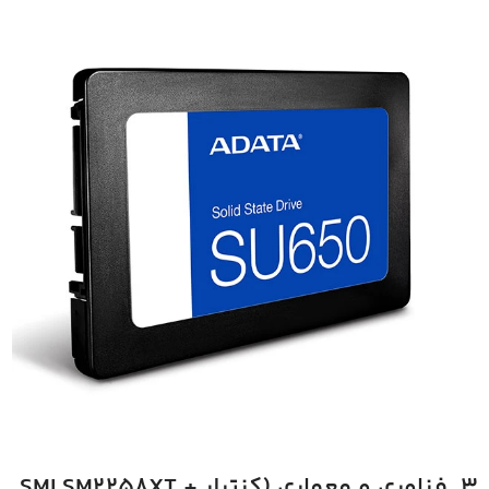
۳. فناوری و معماری (کنترلر SMI SM2258XT +