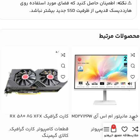
⚠️
نکته
: اطمینان حاصل کنید که فضای مورد استفاده روی
هارددیسک قدیمی از ظرفیت SSD جدید بیشتر نباشد.
محصولات مرتبط
کارکرده
خرید مانیتور ام اس آی MD2712PW
کارت گرافیک RX 580 8G XFX
27 اینچ | IPS 100Hz
استوک در حد نو
0
مانیتور
,
قطعات کامپیوتر
قطعات کامپیوتر
,
کارت گرافیک
,
کالای گیمینگ
مقایسه
علاقه مندی
سبد خرید
منو
موجود نیست