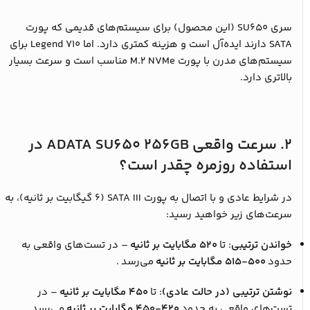
سری SU650 (این محصول) برای سیستم‌های قدیمی که پورت
SATA دارند ایده‌آل است و هزینه کمتری دارد. اما Legend 710 برای
سیستم‌های مدرن با پورت M.2 NVMe مناسب است و سرعت بسیار
بالاتری دارد.
۲. سرعت واقعی ADATA SU650 256GB در
استفاده روزمره چقدر است؟
در شرایط عادی و با اتصال به پورت SATA III (۶ گیگابیت بر ثانیه)، به
سرعت‌های زیر خواهید رسید:
خواندن ترتیبی
: تا
۵۲۰ مگابایت بر ثانیه
– در تست‌های واقعی به
حدود
۵۰۰-۵۱۵ مگابایت بر ثانیه
می‌رسد
.
نوشتن ترتیبی (در حالت عادی)
: تا
۴۵۰ مگابایت بر ثانیه
– در
تست‌های واقعی به حدود
۴۲۰-۴۵۰ مگابایت بر ثانیه
می‌رسد
.