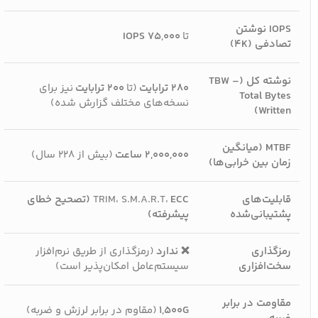
IOPS نوشتن
تا
۷۵,۰۰۰ IOPS
تصادفی (4K)
نوشته کل (TBW –
۲۸۰ ترابایت
(تا
۲۰۰ ترابایت
نیز برای
Total Bytes
نسخه‌های مختلف گزارش شده)
Written)
MTBF (میانگین
۲,۰۰۰,۰۰۰ ساعت
(بیش از ۲۲۸ سال)
زمان بین خرابی‌ها)
قابلیت‌های
TRIM، S.M.A.R.T،
ECC (تصحیح خطای
پشتیبانی‌شده
پیشرفته)
رمزگذاری
❌ ندارد
(رمزگذاری از طریق نرم‌افزار
سخت‌افزاری
سیستم‌عامل امکان‌پذیر است)
مقاومت در برابر
۱,۵۰۰G
(مقاوم در برابر لرزش و ضربه)