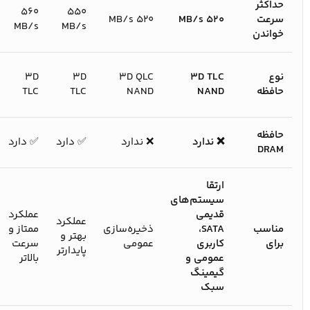
حداکثر
۵۶۰
۵۵۰
سرعت
۵۲۰ MB/s
۵۲۰ MB/s
MB/s
MB/s
خواندن
نوع
3D TLC
3D QLC
3D
3D
حافظه
NAND
NAND
TLC
TLC
حافظه
❌ ندارد
❌ ندارد
✅ دارد
✅ دارد
DRAM
ارتقا
سیستم‌های
قدیمی
عملکرد
عملکرد
مناسب
SATA،
ذخیره‌سازی
ممتاز و
بهتر و
برای
کاربری
عمومی
سرعت
پایدارتر
عمومی و
بالاتر
گیمینگ
سبک