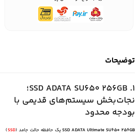
توضیحات
۱. SSD ADATA SU650 256GB؛
نجات‌بخش سیستم‌های قدیمی با
بودجه محدود
SSD ADATA Ultimate SU650 256GB
یک حافظه حالت جامد (
SSD
)