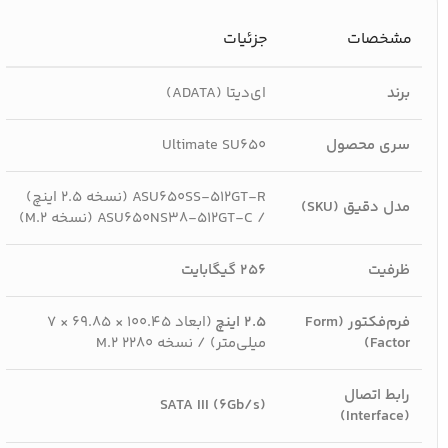
مشخصات
جزئیات
برند
ای‌دیتا (ADATA)
سری محصول
Ultimate SU650
ASU650SS-512GT-R (نسخه ۲.۵ اینچ)
مدل دقیق (SKU)
/ ASU650NS38-512GT-C (نسخه M.2)
ظرفیت
256 گیگابایت
فرم‌فکتور (Form
۲.۵ اینچ
(ابعاد ۱۰۰.۴۵ × ۶۹.۸۵ × ۷
Factor)
میلی‌متر) / نسخه M.2 2280
رابط اتصال
SATA III (6Gb/s)
(Interface)