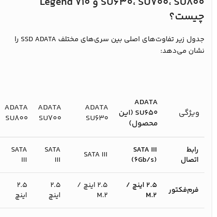
SU630، SU700، SU800 و Legend 710
چیست؟
جدول زیر تفاوت‌های اصلی بین سری‌های مختلف SSD ADATA را
نشان می‌دهد:
ADATA
ADATA
ADATA
ADATA
ویژگی
SU650 (این
SU800
SU700
SU630
محصول)
رابط
SATA III
SATA
SATA
SATA III
اتصال
(۶Gb/s)
III
III
۲.۵ اینچ /
۲.۵ اینچ /
۲.۵
۲.۵
فرم‌فکتور
M.2
M.2
اینچ
اینچ