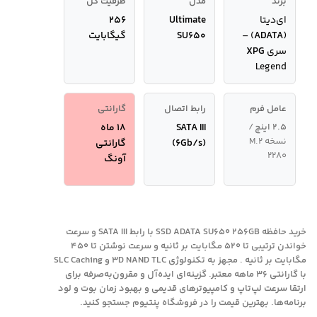
برند
مدل
ظرفیت کل
ای‌دیتا
Ultimate
256
(
ADATA
) –
SU650
گیگابایت
سری
XPG
Legend
عامل فرم
رابط اتصال
گارانتی
۲.۵ اینچ
/
SATA III
18 ماه
نسخه M.2
(6Gb/s)
گارانتی
2280
آونگ
خرید حافظه SSD ADATA SU650 256GB با رابط SATA III و سرعت
خواندن ترتیبی تا ۵۲۰ مگابایت بر ثانیه و سرعت نوشتن تا ۴۵۰
مگابایت بر ثانیه . مجهز به تکنولوژی 3D NAND TLC و SLC Caching
با گارانتی ۳۶ ماهه معتبر. گزینه‌ای ایده‌آل و مقرون‌به‌صرفه برای
ارتقا سرعت لپ‌تاپ و کامپیوترهای قدیمی و بهبود زمان بوت و لود
برنامه‌ها. بهترین قیمت را در فروشگاه پنتیوم جستجو کنید.