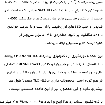
مقرون‌به‌صرفه، کارآمد و با کیفیت از برند معتبر ADATA است که با
فرم‌فکتور
۲.۵ اینچ
و رابط
SATA III (6Gb/s)
طراحی شده است. این
محصول جانشین مناسبی برای هارددیسک‌های مکانیکی (HDD)
قدیمی و حتی SSDهای ارزان‌قیمت بازار است و با سرعت خواندن
تا
۵۲۰ مگابایت بر ثانیه
، عملکردی تا
۴-۵ برابر سریع‌تر از
هارددیسک‌های معمولی
ارائه می‌دهد.
این SSD با بهره‌گیری از تکنولوژی پیشرفته
3D NAND TLC
(برخلاف
حافظه‌های QLC با دوام پایین‌تر) و کنترلر
SMI SM2258XT
، تعادلی
عالی بین قیمت، عملکرد و پایداری را برای کاربران خانگی و اداری
فراهم کرده است. محصولات دارای حافظه TLC معمولاً طول عمر
بیشتری دارند و این محصول نیز از این قاعده مستثنی نیست
.
با فرم‌فکتور استاندارد ۲.۵ اینچ و ابعاد ۱۰۰.۴۵ × ۶۹.۸۵ × ۷ میلی