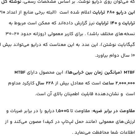
که می‌توان روی درایو نوشت. بر اساس مشخصات رسمی،
نوشته کل
این درایو ۲۸۰ ترابایت
اعلام شده است
(البته برخی منابع از اعداد
۲۱۰
ترابایت
و
۱۴۰ ترابایت
نیز گزارش داده‌اند که ممکن است مربوط به
نسخه‌های مختلف باشد)
. برای کاربر معمولی (روزانه حدود ۲۰-۳۰
گیگابایت نوشتن)، این عدد به این معناست که درایو می‌تواند بیش ا
۱۰ سال دوام بیاورد.
MTBF (میانگین زمان بین خرابی‌ها)
: این محصول دارای
MTBF
۲,۰۰۰,۰۰۰ ساعت
است که معادل بیش از
۲۲۸ سال
کارکرد مداوم
است
و نشان‌دهنده قابلیت اطمینان بالای آن است.
مقاومت در برابر ضربه
: مقاومت تا
۱,۵۰۰G
درایو را در برابر ضربات و
لرزش‌های معمولی (مانند حمل لپ‌تاپ در کیف) مصون می‌کند و از
اطلاعات شما محافظت می‌نماید
.