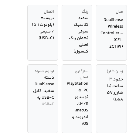
مدل
رنگ
اتصال
سفید
بی‌سیم
DualSense
کلاسیک
(بلوتوث ۵.۱)
Wireless
سونی
/ سیمی
Controller –
(همان رنگ
(USB-C)
(CFI-
اصلی
ZCT1W)
کنسول)
زمان شارژ
سازگاری
لوازم همراه
اصلی
دسته
حدود ۳
PlayStation
DualSense
ساعت (با
5، PC
سفید، کابل
شارژر ۵V
(ویندوز
USB-C به
۱.۵A)
۱۰/۱۱)،
USB-C
macOS،
اندروید و
iOS