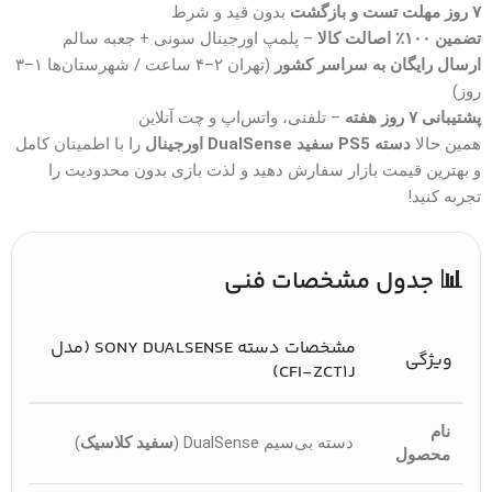
۷ روز مهلت تست و بازگشت
بدون قید و شرط
تضمین ۱۰۰٪ اصالت کالا
– پلمپ اورجینال سونی + جعبه سالم
ارسال رایگان به سراسر کشور
(تهران ۲–۴ ساعت / شهرستان‌ها ۱–۳
روز)
پشتیبانی ۷ روز هفته
– تلفنی، واتس‌اپ و چت آنلاین
همین حالا
دسته PS5 سفید DualSense اورجینال
را با اطمینان کامل
و بهترین قیمت بازار سفارش دهید و لذت بازی بدون محدودیت را
تجربه کنید!
📊 جدول مشخصات فنی
مشخصات دسته SONY DUALSENSE (مدل
ویژگی
CFI-ZCT1J)
نام
دسته بی‌سیم DualSense (
سفید کلاسیک
)
محصول