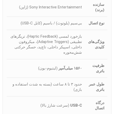
سازنده
Sony Interactive Entertainment (ژاپن)
(برند)
نوع اتصال
بی‌سیم (بلوتوث) / باسیم (کابل USB-C)
بازخورد لمسی (Haptic Feedback)، تریگرهای
ویژگی‌های
تطبیقی (Adaptive Triggers)، میکروفون
کلیدی
داخلی، اسپیکر داخلی، تاچ‌پد، حسگر حرکتی
شش‌محوره
ظرفیت
۱۵۶۰ میلی‌آمپر
(لیتیوم-یون)
باتری
طول عمر
حدود ۳ تا ۸ ساعت (بسته به شدت استفاده و
باتری
بازی)
درگاه
USB-C
(سرعت شارژ بالا)
اتصال