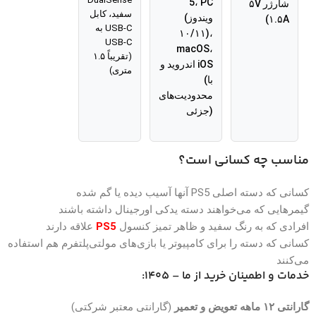
5، PC
شارژر ۵V
سفید، کابل
(ویندوز
۱.۵A)
USB-C به
۱۰/۱۱)،
USB-C
macOS،
(تقریباً ۱.۵
اندروید و iOS
متری)
(با
محدودیت‌های
جزئی)
مناسب چه کسانی است؟
کسانی که دسته اصلی PS5 آنها آسیب دیده یا گم شده
گیمرهایی که می‌خواهند دسته یدکی اورجینال داشته باشند
افرادی که به رنگ سفید و ظاهر تمیز کنسول
PS5
علاقه دارند
کسانی که دسته را برای کامپیوتر یا بازی‌های مولتی‌پلتفرم هم استفاده
می‌کنند
خدمات و اطمینان خرید از ما – ۱۴۰۵:
گارانتی ۱۲ ماهه تعویض و تعمیر
(گارانتی معتبر شرکتی)