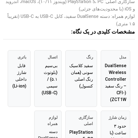
سازگاری اصلی: PlayStation 5، PC (ویندوز ۱۰/۱۱)، macOS، اندروید
و iOS (با محدودیت‌های جزئی)
لوازم همراه: دسته DualSense سفید، کابل USB-C به USB-C (تقریباً
۱.۵ متری)
مشخصات کلیدی در یک نگاه:
مدل
رنگ
اتصال
باتری
DualSense
سفید کلاسیک
بی‌سیم
قابل
Wireless
سونی (همان
(بلوتوث
شارژ
Controller
رنگ اصلی
۵.۱) /
داخلی
– رنگ سفید
کنسول)
سیمی
(Li-ion)
(USB-C)
(CFI-
ZCT1W)
زمان شارژ
سازگاری
لوازم
اصلی
همراه
حدود ۳
دسته
PlayStation
ساعت (با
DualSense