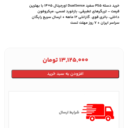
خرید دسته PS5 سفید DualSense اورجینال ۱۴۰۵ با بهترین
قیمت – تریگرهای تطبیقی، بازخورد لمسی، میکروفون
داخلی، باتری قوی. گارانتی ۱۲ ماهه + ارسال سریع رایگان
سراسر ایران + ۷ روز مهلت تست
13,125,000
تومان
افزودن به سبد خرید
شرایط ارسال