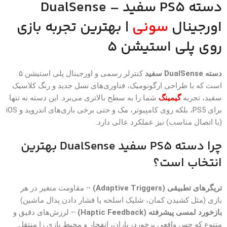
دسته PS5 سفید – DualSense
اورجینال
سونی
| بهترین تجربه بازی
روی پلی استیشن ۵
دسته DualSense سفید
کنترلر رسمی و اورجینال پلی استیشن ۵
است که با طراحی ارگونومیک، فناوری‌های نسل جدید و رنگ کلاسیک
سفید، تجربه
گیمینگ
شما را به سطح بالاتری می‌برد. این دسته نه تنها
برای PS5، بلکه روی کامپیوتر، مک و حتی برخی بازی‌های اندروید و iOS
(با اتصال مناسب) نیز عملکرد عالی دارد.
چرا دسته PS5 سفید DualSense بهترین
انتخاب است؟
تریگرهای تطبیقی (Adaptive Triggers)
– مقاومت متغیر در هر
بازی (مثل کشیدن کمان، شلیک اسلحه یا فشار دادن پدال ماشین)
بازخورد لمسی پیشرفته (Haptic Feedback)
– لرزش‌های دقیق و
متنوع که حس واقعی برخورد، باران، انفجار و محیط بازی را منتقل