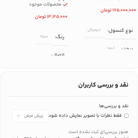
محصولات موجود
175,000,000
تومان
13,125,000
تومان
افزودن به سبد خرید
افزودن به سبد خرید
نوع کنسول
دیجیتال
رنگ
سیاه
ریجن
اروپا
اتصال
2T
SSD
بی‌سیم (بلوتوث ۵.۱) / سیمی
(USB-C)
نقد و بررسی کاربران
اتصال
بلوتوث، Wi-Fi
برند
سونی
برند
سونی
نقد و بررسی‌ها
فقط نظرات با تصویر نمایش داده شود
هنوز بررسی‌ای ثبت نشده است.