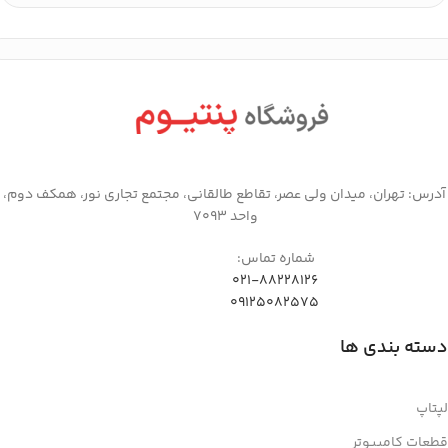
آدرس: تهران، میدان ولی عصر، تقاطع طالقانی، مجتمع تجاری نور، همکف دوم،
واحد 7093
شماره تماس:
021-88228126
09125082575
دسته بندی ها
لپتاپ
قطعات کامپیوتر