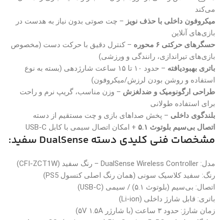
می‌کند
میکروفون داخلی با حذف نویز
– چت صوتی بدون نیاز به هدست در
بازی‌های آنلاین
حسگرهای حرکتی ۶ محوره
– کنترل دقیق با حرکت دست (مخصوص
بازی‌های تیراندازی، رانندگی و ورزشی)
باتری بهبودیافته
– حدود ۱۰ تا ۱۵ ساعت شارژدهی (بسته به نوع
استفاده و روشن بودن لرزش/میکروفون)
طراحی ارگونومیک و ضدلغزش
– وزن مناسب، گریپ نرم و راحت
برای استفاده طولانی
بلندگوی داخلی
– پخش صداهای بازی و چت مستقیم از دسته
اتصال بی‌سیم بلوتوث ۵.۱
+ امکان اتصال سیمی با کابل USB-C
مشخصات فنی کلیدی دسته DualSense سفید:
مدل: DualSense Wireless Controller – رنگ سفید (CFI-ZCT1W)
رنگ: سفید کلاسیک سونی (همان رنگ اصلی کنسول PS5)
اتصال: بی‌سیم (بلوتوث ۵.۱) / سیمی (USB-C)
باتری: قابل شارژ داخلی (Li-ion)
زمان شارژ: حدود ۳ ساعت (با شارژر ۵V ۱.۵A)