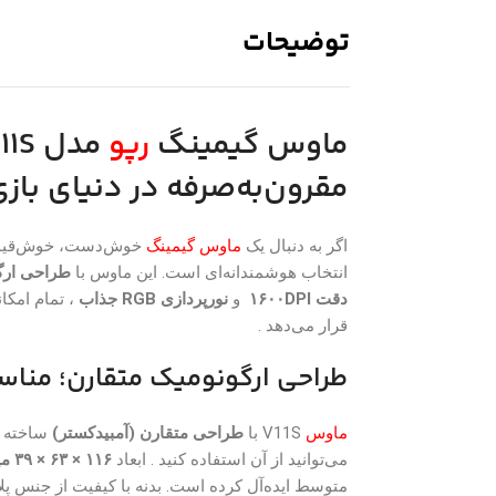
توضیحات
ماوس گیمینگ
رپو
مقرون‌به‌صرفه در دنیای باز
اگر به دنبال یک
ماوس گیمینگ
خوش‌دست، خوش‌قیمت 
انتخاب هوشمندانه‌ای است. این ماوس با
طراحی ارگ
دقت ۱۶۰۰DPI
و
نورپردازی RGB جذاب
، تمام امکا
قرار می‌دهد .
طراحی ارگونومیک متقارن؛ مناسب
ماوس
V11S با
طراحی متقارن (آمبیدکستر)
ساخته ش
می‌توانید از آن استفاده کنید . ابعاد
۱۱۶ × ۶۳ × ۳۹ میلی‌متر
متوسط ایده‌آل کرده است. بدنه با کیفیت از جنس پلاستیک