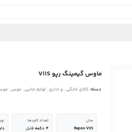
ماوس گیمینگ رپو V11S
دسته:
کالای خانگی , و اداری
,
لوازم جانبی
,
موس
,
موس 
مدل
تعداد کلیدها
نور
Rapoo V11S
۴ دکمه
قابل
دارد 