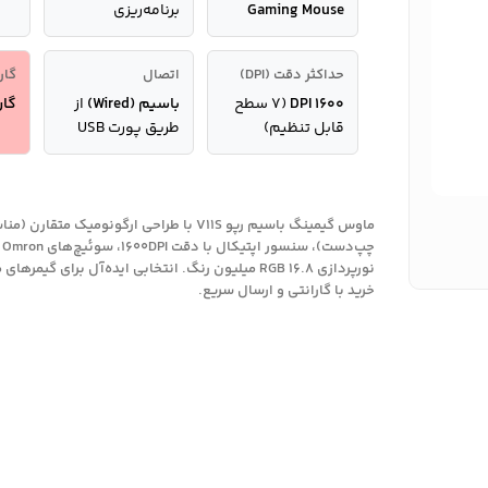
Gaming Mouse
برنامه‌ریزی
حداکثر دقت (DPI)
اتصال
گار
۱۶۰۰ DPI
(۷ سطح
باسیم (Wired)
از
گارانتی
قابل تنظیم)
طریق پورت USB
ماوس گیمینگ باسیم رپو V11S با طراحی ارگونومیک م
نورپردازی RGB ۱۶.۸ میلیون رنگ. انتخابی ایده‌آل برای گیم
خرید با گارانتی و ارسال سریع.