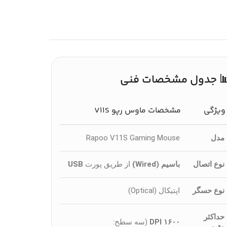
 جدول مشخصات فنی
ویژگی
مشخصات ماوس رپو V11S
مدل
Rapoo V11S Gaming Mouse
نوع اتصال
باسیم (Wired)
از طریق پورت
USB
نوع حسگر
اپتیکال (Optical)
حداکثر
۱۶۰۰ DPI
(سه سطح: