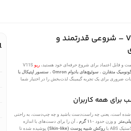
مدل V11S – شروعی قدرتمند و
ی
و قابل اعتماد برای شروع حرفه‌ای خود هستید،
رپو
V11S
ونومیک متقارن
،
سوئیچ‌های بادوام Omron
،
سنسور اپتیکال با
نات ضروری برای یک تجربه گیمینگ لذت‌بخش را در اختیار شما
 برای همه کاربران
ده است، یعنی چه راست‌دست باشید و چه چپ‌دست، به راحتی
و وزن حدود
۱۱۰ گرم
، آن را برای دست‌های با اندازه
 ABS با
روکش شبیه پوست (Skin-like)
پوشیده شده تا