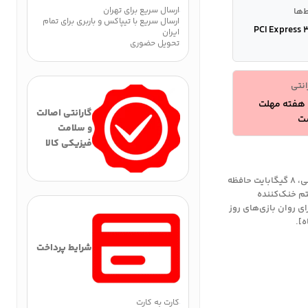
ارسال سریع برای تهران
ط‌ها
ارسال سریع با تیپاکس و باربری برای تمام
PCI Express 
ایران
تحویل حضوری
انتی
هفته مهلت
گارانتی اصالت
ت
و سلامت
فیزیکی کالا
خرید کارت گرافیک GIGABYTE RX 580 8GB با ۲۳۰۴ هسته جریانی، ۸ گیگابایت حافظه
۱۳۵ مگاهرتز و سیستم خنک‌کننده
ل برای اجرای روان بازی‌های روز
شرایط پرداخت
کارت به کارت