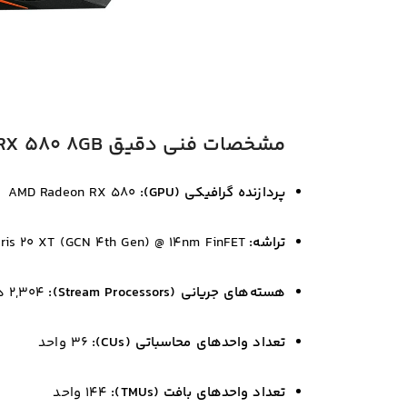
مشخصات فنی دقیق GIGABYTE Radeon RX 580 8GB
پردازنده گرافیکی (GPU):
AMD Radeon RX 580
تراشه:
Polaris 20 XT (GCN 4th Gen) @ 14nm FinFET
هسته‌های جریانی (Stream Processors):
۲,۳۰۴ هسته
تعداد واحدهای محاسباتی (CUs):
۳۶ واحد
تعداد واحدهای بافت (TMUs):
۱۴۴ واحد