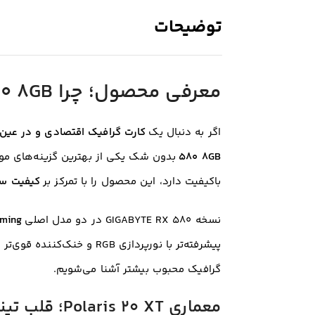
توضیحات
معرفی محصول؛ چرا GIGABYTE Radeon RX 580 8GB؟
اگر به دنبال یک
کارت گرافیک اقتصادی و در عین 
580 8GB
بدون شک یکی از بهترین گزینه‌های موجو
باکیفیت دارد، این محصول را با تمرکز بر
کیفیت سا
نسخه GIGABYTE RX 580 در دو مدل اصلی
ming
پیشرفته‌تر با نورپردازی GB
گرافیک محبوب بیشتر آشنا می‌شویم.
معماری Polaris 20 XT؛ قلب تپنده این کارت گرافیک