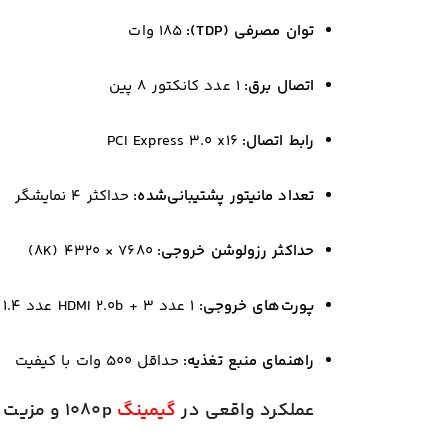
توان مصرفی (TDP):
۱۸۵ وات
اتصال برق:
۱ عدد کانکتور ۸ پین
رابط اتصال:
PCI Express 3.0 x16
تعداد مانیتور پشتیبانی‌شده:
حداکثر ۴ نمایشگر
حداکثر رزولوشن خروجی:
۷۶۸۰ × ۴۳۲۰ (8K)
پورت‌های خروجی:
۱ عدد HDMI 2.0b + ۳ عدد DisplayPort 1.4
راهنمای منبع تغذیه:
حداقل ۵۰۰ وات با کیفیت
عملکرد واقعی در
گیمینگ
1080p و مزیت ۸ گیگابایت حافظه