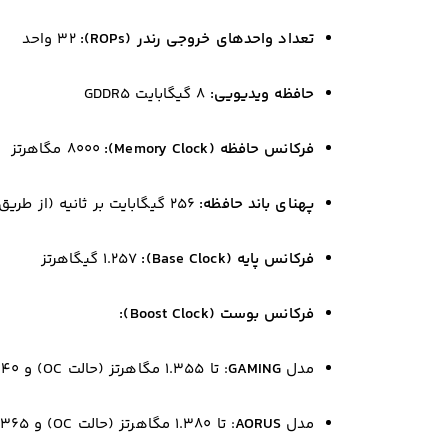
تعداد واحدهای خروجی رندر (ROPs):
۳۲ واحد
حافظه ویدیویی:
۸ گیگابایت GDDR5
فرکانس حافظه (Memory Clock):
۸۰۰۰ مگاهرتز
پهنای باند حافظه:
۲۵۶ گیگابایت بر ثانیه (از طریق رابط ۲۵۶ بیتی)
فرکانس پایه (Base Clock):
۱.۲۵۷ گیگاهرتز
فرکانس بوست (Boost Clock):
مدل
GAMING
: تا ۱.۳۵۵ مگاهرتز (حالت OC) و ۱.۳۴۰ مگاهرتز (حالت Gaming)
مدل
AORUS
: تا ۱.۳۸۰ مگاهرتز (حالت OC) و ۱.۳۶۵ مگاهرتز (حالت Gaming)