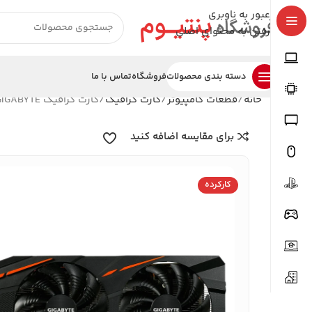
عبور به ناوبری
رفتن به محتوای اصلی
دسته بندی محصولات
فروشگاه
تماس با ما
خانه
قطعات کامپیوتر
کارت گرافیک
کارت گرافیک RX 580 8G GIGABYTE استوک در حد نو
برای مقایسه اضافه کنید
کارکرده