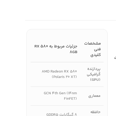
مشخصات
جزئیات مربوط به RX 580
فنی
8GB
کلیدی
پردازنده
AMD Radeon RX 580
گرافیکی
(Polaris 20 XT)
(GPU)
GCN 4th Gen (14nm
معماری
FinFET)
حافظه
8 گیگابایت GDDR5