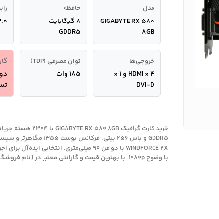
مدل
حافظه
راب
GIGABYTE RX 580
8 گیگابایت
3.0
GDDR5
8GB
خروجی‌ها
توان مصرفی (TDP)
گار
4 × HDMI و ۱ ×
۱۸۵ وات
دو 
DVI-D
تس
GDDR5 و باس ۲۵۶ بیتی. فرکانس بوست ۵
WINDFORCE 2X با دو فن ۹۰ میلی‌متری. انتخابی ایده‌آ
با وضوح 1080p. با بهترین قیمت و گارانتی معتبر در [نام فروشگاه].