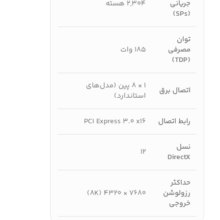
جریانی
۲,۳۰۴ هسته
(SPs)
توان
مصرفی
۱۸۵ وات
(TDP)
۱ × ۸ پین (مدل‌های
اتصال برق
استاندارد)
رابط اتصال
PCI Express 3.0 x16
نسل
۱۲
DirectX
حداکثر
رزولوشن
۷۶۸۰ × ۴۳۲۰ (8K)
خروجی