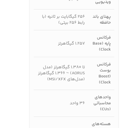
ویدیویی
پهنای باند
۲۵۶ گیگابایت بر ثانیه (با
حافظه
رابط ۲۵۶ بیتی)
فرکانس
پایه (Base
۱.۲۵۷ گیگاهرتز
Clock)
فرکانس
تا ۱.۳۸۰ گیگاهرتز (مدل
بوست
AORUS) ~ ۱.۳۶۶ گیگاهرتز
(Boost
(مدل‌های MSI/XFX)
Clock)
واحدهای
محاسباتی
۳۶ واحد
(CUs)
هسته‌های